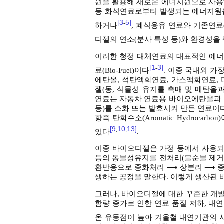
원을 활용해 새로운 에너지원으로 사용
등 화석연료로부터 발생되는 에너지원을
[3
5]
-
하거나
, 폐식용유 연료와 기존연료
디젤의 연소(분사 특성 등)와 환경성을
이러한 청정 대체연료의 대표적인 에너지
[1
3]
-
료(Bio-Fuel)이다
. 이중 국내외 
에탄올, 석탄액화연료, 가스액화연료,
젤(동, 식물성 유지를 촉매 및 메탄올
연료는 자동차 연료용 바이오에탄올과
등)를 소화 또는 발효시켜 만든 연료이
향족 탄화수소(Aromatic Hydroc
[9
10
13]
,
,
있다
.
이중 바이오디젤은 가정 등에서 사용되는
등의 동물성유지를 전처리(불순물 제거,
환반응으로 중화처리 ⟶ 상분리 ⟶ 증
생하는 공정을 말한다. 이렇게 생산된
그러나, 바이오디젤에 대한 꾸준한 개
함량 증가로 인한 연료 품질 저하, 내
온 유동점이 높아 겨울철 내연기관의 시