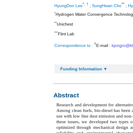
,
*
†
**
HyungDon Lee
;
SungHwan Cho
;
Hy
*
Hydrogen Water Convergence Technology
**
Unichest
***
Flint Lab
†
Correspondence to :
E-mail :
kjongro@ktl
Funding Information ▼
Abstract
Research and development for alternativ
Among clean fuels, bio-diesel has been a
use with low fine dust emission and non-to
these issues, we developed two types o
optimized through mechanical design an