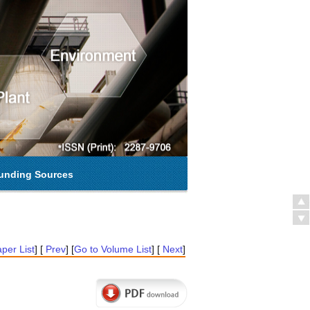
unding Sources
per List
] [
Prev
] [
Go to Volume List
] [
Next
]