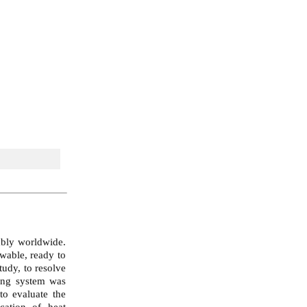
ably worldwide.
ewable, ready to
tudy, to resolve
ting system was
to evaluate the