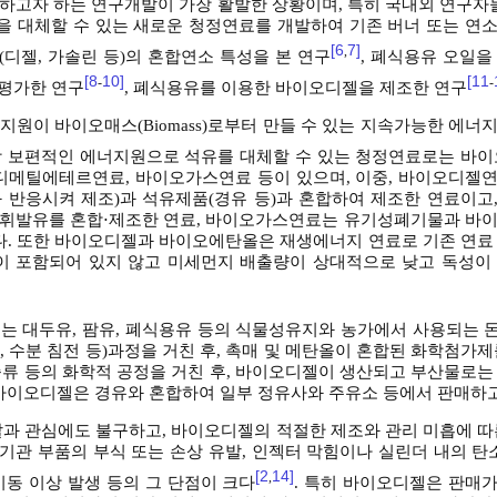
하고자 하는 연구개발이 가장 활발한 상황이며, 특히 국내외 연구자들
 대체할 수 있는 새로운 청정연료를 개발하여 기존 버너 또는 연
[6
7]
,
(디젤, 가솔린 등)의 혼합연소 특성을 본 연구
, 폐식용유 오일을
[8
10]
[11
-
-
 평가한 연구
, 폐식용유를 이용한 바이오디젤을 제조한 연구
원이 바이오매스(Biomass)로부터 만들 수 있는 지속가능한 에너
가장 보편적인 에너지원으로 석유를 대체할 수 있는 청정연료로는 바이
 디메틸에테르연료, 바이오가스연료 등이 있으며, 이중, 바이오디젤
과 반응시켜 제조)과 석유제품(경유 등)과 혼합하여 제조한 연료이고
 휘발유를 혼합⋅제조한 연료, 바이오가스연료는 유기성폐기물과 바
다. 또한 바이오디젤과 바이오에탄올은 재생에너지 연료로 기존 연료 
arbon)이 포함되어 있지 않고 미세먼지 배출량이 상대적으로 낮고 독성
 대두유, 팜유, 폐식용유 등의 식물성유지와 농가에서 사용되는 돈지
 수분 침전 등)과정을 거친 후, 촉매 및 메탄올이 혼합된 화학첨가
류 등의 화학적 공정을 거친 후, 바이오디젤이 생산되고 부산물로는
 바이오디젤은 경유와 혼합하여 일부 정유사와 주유소 등에서 판매하고
발과 관심에도 불구하고, 바이오디젤의 적절한 제조와 관리 미흡에 따
연기관 부품의 부식 또는 손상 유발, 인젝터 막힘이나 실린더 내의 탄
[2
14]
,
동 이상 발생 등의 그 단점이 크다
. 특히 바이오디젤은 판매