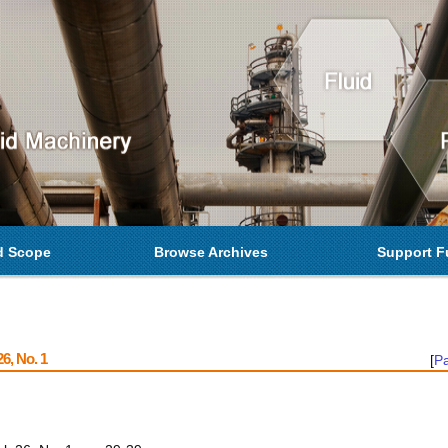
d Scope
Browse Archives
Support F
6, No. 1
[
Pa