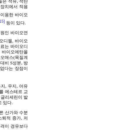
은 석유, 석탄
소장치에서 적용
 이용한 바이오
15]
등이 있다.
지원인 바이오연
오디젤, 바이오
연료는 바이오디
, 바이오에탄올
이오매스(목질계
대비 S성분, 방
이 없다는 장점이
, 우지, 어유
제를 에스테르 교
 글리세린이 발
 있다.
른 산가와 수분
소퇴적 증가, 저
가격이 경유보다