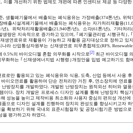
보, 이를 개선하기 위한 법제도 개편에 따른 인센티브 제공 등 다양
준, 생활폐기물에서 배출되는 폐식용유는 가정배출(374톤/년), 위탁처
 사업장배출시설계폐기물에서 배출되는 폐식용유는 자가처리재활용(11,04
톤/년), 위탁처리재활용배출(21,940톤/년), 소각(61톤/년), 기타처리
용유 발생량은 지속적으로 증가하고 있으며, ｢폐기물관리법 시행규칙｣,
 재생연료유로 재활용이 가능하고 재활용 금지대상으로 정하고 있지 
산업통상자원부는 신재생연료 의무혼합제도(RFS, Renewable Fuel 
[2]
젤에 0.5%의 바이오디젤 혼합 의무화를 시작으로
최근 바이오디젤 
향을 의무화하는 ｢신재생에너지법 시행령｣개정안을 입법 예고하기도 함
료로만 활용되고 있는 폐식용유와 식용, 도축, 산업 등에서 사용 후
 바이오연료를 활용하여 단순 전처리만 거친 후, 연소장치에 연료를
 난방장치를 개발하였다. 개발된 난방장치는 원적외선 히터와 열풍
스템이다. 장치 개발은 프로세스 디자인 설계를 통해 난방장치 핵심
통해 성능을 높이고 제작비용 최소화와 사용자 중심의 편의성 개선에 
제품으로 디자인 설계를 진행하여 장치의 완성도를 향상시키고자 하
성을 확보하기 위해 국내외 표준시험절차 및 공정시험기준 방법으로
성을 평가하고자 하였다.