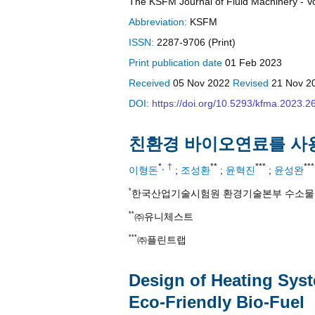
The KSFM Journal of Fluid Machinery - Vol
Abbreviation:
KSFM
ISSN:
2287-9706 (Print)
Print
publication date
01 Feb 2023
Received
05 Nov 2022
Revised
21 Nov 2
DOI:
https://doi.org/10.5293/kfma.2023.2
친환경 바이오연료를 사
,
*
†
**
***
***
이형돈
;
조성환
;
윤혁진
;
윤성완
*
한국산업기술시험원 환경기술본부 수소
**
㈜유니체스트
***
㈜플린트랩
Design of Heating Syst
Eco-Friendly Bio-Fuel