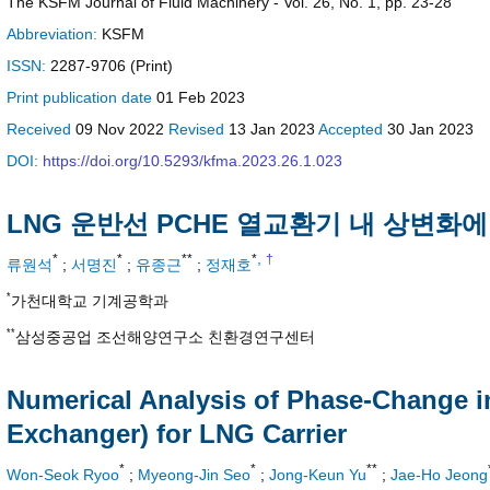
The KSFM Journal of Fluid Machinery - Vol. 26, No. 1, pp. 23-28
Abbreviation:
KSFM
ISSN:
2287-9706 (Print)
Print
publication date
01 Feb 2023
Received
09 Nov 2022
Revised
13 Jan 2023
Accepted
30 Jan 2023
DOI:
https://doi.org/10.5293/kfma.2023.26.1.023
LNG 운반선 PCHE 열교환기 내 상변화
,
*
*
**
*
†
류원석
;
서명진
;
유종근
;
정재호
*
가천대학교 기계공학과
**
삼성중공업 조선해양연구소 친환경연구센터
Numerical Analysis of Phase-Change i
Exchanger) for LNG Carrier
*
*
**
Won-Seok Ryoo
;
Myeong-Jin Seo
;
Jong-Keun Yu
;
Jae-Ho Jeong