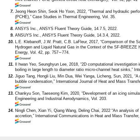
7.
Jeong Heon Shin, Seok Ho Yoon, 2022, “Thermal and hydraulic perform
(PCHE),” Case Studies in Thermal Engineering, Vol. 35.
8.
ANSYS Inc., ANSYS Fluent Theory Guide, 14.7.5, 2022.
9.
ANSUYS Inc., ANSYS Fluent Theory Guide, 14.3.4, 2022.
10.
L.E. Klebanoff, J.W. Pratt, C.B. LaFleur, 2017, “Comparison of the S
Hydrogen and Liquid Natural Gas in the Context of the SF-BREEZE Hi
Energy, Vol. 42, pp. 757∼774.
11.
Il hwan Yeo, Seunghyun Lee, 2018, “2D computational investigation 
boiling in large length to diameter ratio micro-channel heat sinks,” I
12.
Jiguo Tang, Hongli Liu, Min Dua, Wei Yanga, Licheng, Sun, 2021, “A
bubble condensation,” International Journal of Heat and Mass Transfe
13.
Chankyu Son, Taeseong Kim, 2020, “Development of an icing simulatio
Engineering and Industrial Aerodynamics, Vol. 203.
14.
Ningli Chen, Xian Yi, Qiang Wang, Deling Chai, 2022 “An analysis of he
accretion,” International Communications in Heat and Mass Transfer,