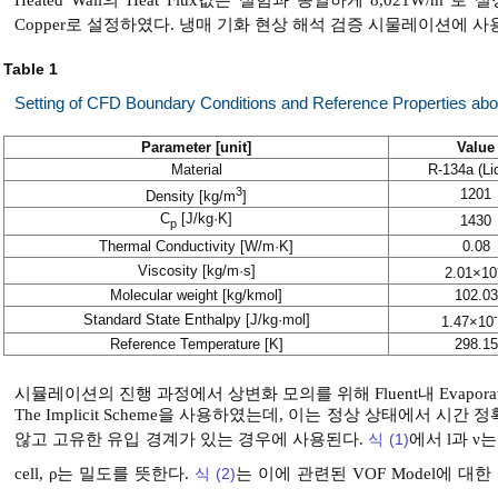
Heated Wall의 Heat Flux값은 실험과 동일하게 8,021W/m
로 설
Copper로 설정하였다. 냉매 기화 현상 해석 검증 시물레이션에 
Table 1
Setting of CFD Boundary Conditions and Reference Properties ab
Parameter [unit]
Value
Material
R-134a (Li
3
1201
Density [kg/m
]
C
[J/kg·K]
1430
p
Thermal Conductivity [W/m·K]
0.08
Viscosity [kg/m·s]
2.01×10
Molecular weight [kg/kmol]
102.03
Standard State Enthalpy [J/kg·mol]
1.47×10
Reference Temperature [K]
298.15
시뮬레이션의 진행 과정에서 상변화 모의를 위해 Fluent내 Evaporation
The Implicit Scheme을 사용하였는데, 이는 정상 상태에서 
않고 고유한 유입 경계가 있는 경우에 사용된다.
식 (1)
에서 l과 ν
cell, ρ는 밀도를 뜻한다.
식 (2)
는 이에 관련된 VOF Model에 대한