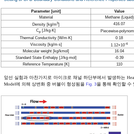
Parameter [unit]
Value
Material
Methane (Liquid)
3
416.07
Density [kg/m
]
C
[J/kg·K]
Piecewise-polynom
p
Thermal Conductivity [W/m·K]
0.18
-4
Viscosity [kg/m·s]
1.12×10
Molecular weight [kg/kmol]
16.04
Standard State Enthalpy [J/kg·mol]
-0.39
Reference Temperature [K]
110
앞선 실험과 마찬가지로 마이크로 채널 하단부에서 발생하는 Heat 
Model에 의해 상변화 중 버블이 형성됨을
Fig. 3
을 통해 확인할 수 