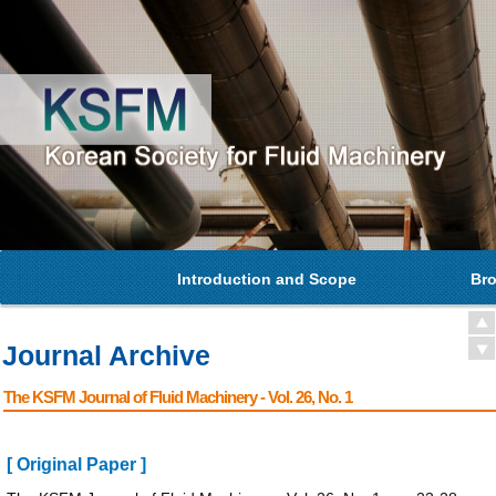
Introduction and Scope
Bro
Journal Archive
The KSFM Journal of Fluid Machinery - Vol. 26, No. 1
[ Original Paper ]