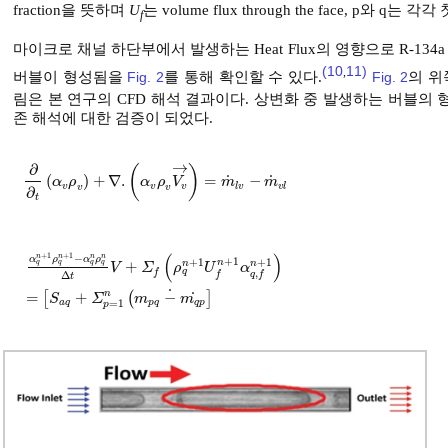
fraction을 뜻하며
U
는 volume flux through the face, p와 
f
마이크로 채널 하단부에서 발생하는 Heat Flux의 영향으로 R-134a
(10
11)
,
버블이 형성됨을
Fig. 2
를 통해 확인할 수 있다.
Fig. 2
의 위
림은 본 연구의 CFD 해석 결과이다. 상변화 중 발생하는 버블의
존 해석에 대한 검증이 되었다.
→
∂
(
)
˙
˙
(
)
+
∇
.
=
−
∂
∂
t
α
v
ρ
v
+
∇
.
α
v
ρ
v
V
v
→
=
m
˙
l
v
-
m
˙
v
l
α
ρ
α
ρ
V
m
m
v
v
v
l
v
v
l
v
v
∂
t
(
)
+
1
+
1
n
n
−
n
n
α
ρ
α
ρ
+
1
+
1
+
1
n
n
n
q
q
q
q
+
V
Σ
ρ
U
α
q
f
,
Δ
f
q
f
t
α
q
n
+
1
ρ
q
n
+
1
-
α
q
n
ρ
q
n
∆
t
V
+
Σ
f
ρ
q
n
+
1
U
f
n
+
1
α
q
,
f
n
+
1
=
S
a
q
+
Σ
p
=
1
˙
˙
n
=
[
+
(
−
]
S
Σ
m
m
=
1
a
q
p
q
q
p
p