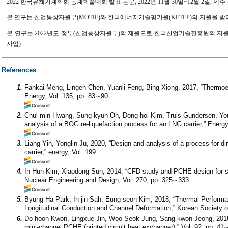
2022 한국유체기계학회 동계학술대회 발표 논문, 2022년 11월 30일~12월 2일, 제
본 연구는 산업통상자원부(MOTIE)와 한국에너지기술평가원(KETEP)의 지원을 받아 연구한 과제입
본 연구는 2022년도 정부(산업통상자원부)의 재원으로 한국산업기술진흥원의 지원을 
사업)
References
1.
Fankai Meng, Lingen Chen, Yuanli Feng, Bing Xiong, 2017, “Thermoele
Energy, Vol. 135, pp. 83∼90.
2.
Chul min Hwang, Sung kyun Oh, Dong hoi Kim, Truls Gundersen, You
analysis of a BOG re-liquefaction process for an LNG carrier,” Energ
3.
Liang Yin, Yonglin Ju, 2020, “Design and analysis of a process for 
carrier,” energy, Vol. 199.
4.
In Hun Kim, Xiaodong Sun, 2014, “CFD study and PCHE design for 
Nuclear Engineering and Design, Vol. 270, pp. 325∼333.
5.
Byung Ha Park, In jin Sah, Eung seon Kim, 2018, “Thermal Performan
Longitudinal Conduction and Channel Deformation,” Korean Society o
6.
Do hoon Kwon, Lingxue Jin, Woo Seok Jung, Sang kwon Jeong, 2018, “ 
mini-channel PCHE (printed circuit heat exchanger),” Vol. 92, pp. 41