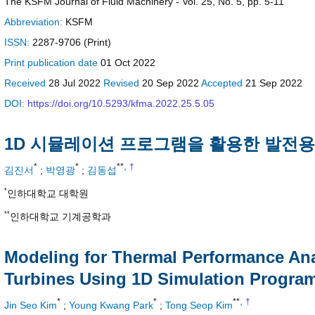
The KSFM Journal of Fluid Machinery - Vol. 25, No. 5, pp. 5-11
Abbreviation:
KSFM
ISSN:
2287-9706 (Print)
Print
publication date
01 Oct 2022
Received
28 Jul 2022
Revised
20 Sep 2022
Accepted
21 Sep 2022
DOI:
https://doi.org/10.5293/kfma.2022.25.5.05
1D 시뮬레이션 프로그램을 활용한 발전용
,
*
*
**
†
김진서
;
박영광
;
김동섭
*
인하대학교 대학원
**
인하대학교 기계공학과
Modeling for Thermal Performance Ana
Turbines Using 1D Simulation Progra
,
*
*
**
†
Jin Seo Kim
;
Young Kwang Park
;
Tong Seop Kim