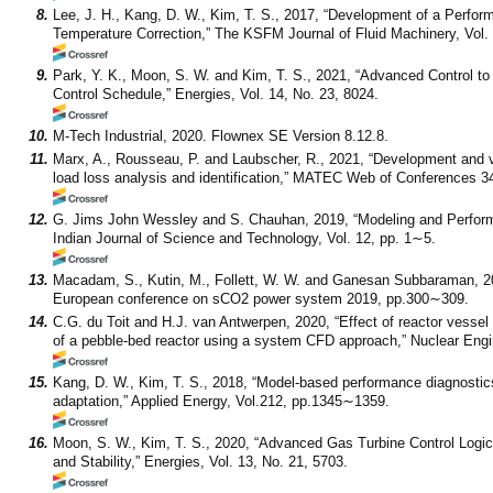
8.
Lee, J. H., Kang, D. W., Kim, T. S., 2017, “Development of a Perfor
Temperature Correction,” The KSFM Journal of Fluid Machinery, Vol. 
9.
Park, Y. K., Moon, S. W. and Kim, T. S., 2021, “Advanced Control t
Control Schedule,” Energies, Vol. 14, No. 23, 8024.
10.
M-Tech Industrial, 2020. Flownex SE Version 8.12.8.
11.
Marx, A., Rousseau, P. and Laubscher, R., 2021, “Development and va
load loss analysis and identification,” MATEC Web of Conferences 3
12.
G. Jims John Wessley and S. Chauhan, 2019, “Modeling and Perform
Indian Journal of Science and Technology, Vol. 12, pp. 1∼5.
13.
Macadam, S., Kutin, M., Follett, W. W. and Ganesan Subbaraman, 201
European conference on sCO2 power system 2019, pp.300∼309.
14.
C.G. du Toit and H.J. van Antwerpen, 2020, “Effect of reactor vessel 
of a pebble-bed reactor using a system CFD approach,” Nuclear Engi
15.
Kang, D. W., Kim, T. S., 2018, “Model-based performance diagnosti
adaptation,” Applied Energy, Vol.212, pp.1345∼1359.
16.
Moon, S. W., Kim, T. S., 2020, “Advanced Gas Turbine Control Logic
and Stability,” Energies, Vol. 13, No. 21, 5703.