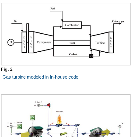
Fig. 2
Gas turbine modeled in In-house code