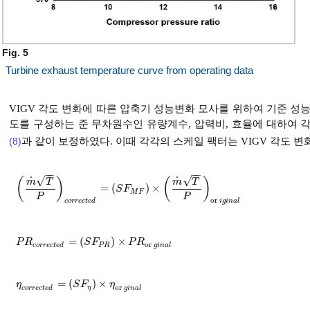
Fig. 5
Turbine exhaust temperature curve from operating data
VIGV 각도 변화에 따른 압축기 성능변화 모사를 위하여 기준 
도를 구성하는 준 무차원수인 유량계수, 압력비, 효율에 대하여 각각 스
(8)
과 같이 보정하였다. 이때 각각의 스케일 팩터는 VIGV 각도 
−
−
−
−
√
√
˙
˙
(
)
(
)
m
T
m
T
=
(
)
×
m
˙
T
P
c
o
r
r
e
c
t
e
d
=
S
F
M
F
×
m
˙
T
P
o
r
i
g
i
n
a
l
S
F
M
F
P
P
o
r
c
o
r
r
e
c
t
e
d
i
g
i
n
a
l
=
(
)
×
P
R
c
o
r
r
e
c
t
e
d
=
S
F
P
R
×
P
R
o
r
g
i
n
a
l
P
R
S
F
P
R
o
r
c
o
r
r
e
c
t
e
d
P
R
g
i
n
a
l
=
(
)
×
η
c
o
r
r
e
c
t
e
d
=
S
F
η
×
η
o
r
g
i
n
a
l
η
S
F
η
o
r
η
c
o
r
r
e
c
t
e
d
g
i
n
a
l