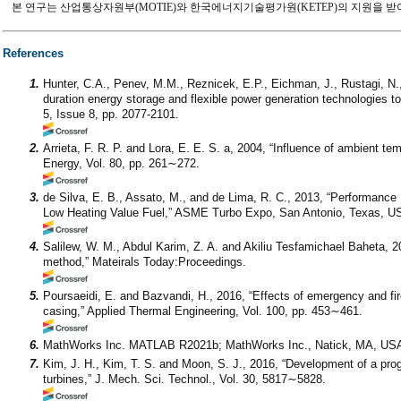
본 연구는 산업통상자원부(MOTIE)와 한국에너지기술평가원(KETEP)의 지원을 받아 수행한
References
1.
Hunter, C.A., Penev, M.M., Reznicek, E.P., Eichman, J., Rustagi, N.
duration energy storage and flexible power generation technologies t
5, Issue 8, pp. 2077-2101.
2.
Arrieta, F. R. P. and Lora, E. E. S. a, 2004, “Influence of ambient 
Energy, Vol. 80, pp. 261∼272.
3.
de Silva, E. B., Assato, M., and de Lima, R. C., 2013, “Performance
Low Heating Value Fuel,” ASME Turbo Expo, San Antonio, Texas, U
4.
Salilew, W. M., Abdul Karim, Z. A. and Akiliu Tesfamichael Baheta, 
method,” Mateirals Today:Proceedings.
5.
Poursaeidi, E. and Bazvandi, H., 2016, “Effects of emergency and fire
casing,” Applied Thermal Engineering, Vol. 100, pp. 453∼461.
6.
MathWorks Inc. MATLAB R2021b; MathWorks Inc., Natick, MA, USA
7.
Kim, J. H., Kim, T. S. and Moon, S. J., 2016, “Development of a prog
turbines,” J. Mech. Sci. Technol., Vol. 30, 5817∼5828.