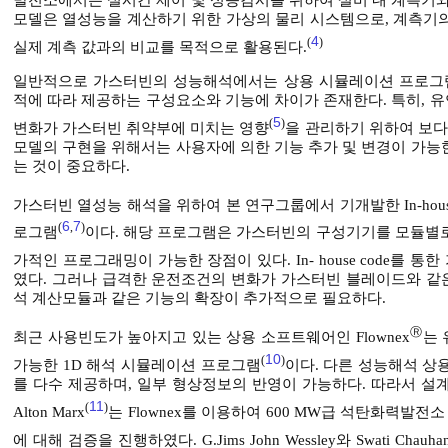
모델은 열성능을 계산하기 위한 가상의 물리 시스템으로, 계측기
4
(
)
실제 계측 값과의 비교를 목적으로 활용된다.
일반적으로 가스터빈의 성능해석에서는 상용 시뮬레이션 프로그램
적에 따라 제공하는 구성요소와 기능에 차이가 존재한다. 특히, 
5
(
)
변화가 가스터빈 취약부에 미치는 영향
을 관리하기 위하여 보다
모델의 구현을 위해서는 사용자에 의한 기능 추가 및 변경이 가능
는 것이 중요하다.
가스터빈 열성능 해석을 위하여 본 연구그룹에서 기개발한 In-hous
6
7
(
,
)
로그램
이다. 해당 프로그램은 가스터빈의 구성기기를 모듈별
가적인 프로그래밍이 가능한 장점이 있다. In- house code를
였다. 그러나 급격한 운전조건의 변화가 가스터빈 블레이드와 같
석 계산모듈과 같은 기능의 확장이 추가적으로 필요하다.
Ⓡ
최근 사용빈도가 높아지고 있는 상용 소프트웨어인 Flownex
는
10
(
)
가능한 1D 해석 시뮬레이션 프로그램
이다. 다른 성능해석 상
를 다수 제공하며, 일부 형상정보의 반영이 가능하다. 따라서 설
11
(
)
Alton Marx
는 Flownex를 이용하여 600 MW급 석탄화력발
에 대해 검증을 진행하였다. G.Jims John Wessley와 Swati Chauha