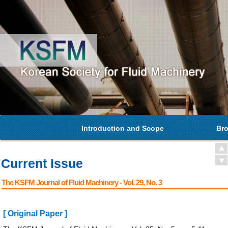
Introduction and Scope
Bro
Current Issue
The KSFM Journal of Fluid Machinery - Vol. 29, No. 3
[ Original Paper ]