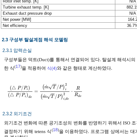
Rotor inlet temp. [K]
N/A
Turbine exhaust temp. [K]
882.1
Exhaust duct pressure drop
N/A
Net power [MW]
164.
Net efficiency
36.7
2.3 구성부 탈설계점 해석 모델링
2.3.1 압력손실
구성부들은 덕트(Duct)를 통해서 연결되어 있다. 탈설계 해석
17
(
)
한 식
을 적용하여
식(4)
와 같은 형태로 계산하였다.
−
−
2
√
˙
(
/
)
(
△
/
)
m
T
P
P
P
R
i
i
=
⋅
△
P
/
P
i
△
P
/
P
i
d
e
=
m
˙
T
/
P
i
2
m
˙
T
/
P
i
,
d
e
2
⋅
R
R
d
e
−
−
2
(
△
/
)
R
P
P
√
˙
(
/
)
d
e
m
T
P
i
d
e
,
i
d
e
2.3.2 외기조건
외기조건 변화에 따른 공기조성의 변화를 반영하기 위해서 ISO 
18
(
)
결정하기 위해 tetens 식
을 이용하였다. 프로그램 상에서는 대