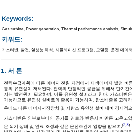
Keywords:
Gas turbine
,
Power generation
,
Thermal performance analysis
,
Simul
키워드:
가스터빈
,
발전
,
열성능 해석
,
시뮬레이션 프로그램
,
모델링
,
운전 데이
1. 서 론
전력수급계획에 따른 에너지 전환 과정에서 재생에너지 발전 비중
통의 유연성이 저해된다. 전력의 안정적인 공급을 위해서 단기간에 전
지는 발전원이 필요하며, 이를 유연성 설비라고 한다. 가스터빈
가능하므로 유연성 설비로의 활용이 가능하며, 탄소배출을 고려
우에도 다른 에너지저장장치 및 저탄소 유연성 설비 대비 경제적으
가스터빈은 외부로부터의 공기를 연료와 반응시켜 만든 고온고압
2
3
(
,
)
은 외기 상태 및 연료 조성과 같은 운전조건에 영향을 받으며,
발전소에서는 실시간 제어 및 성능감시를 위하여 설비 내 계측기와