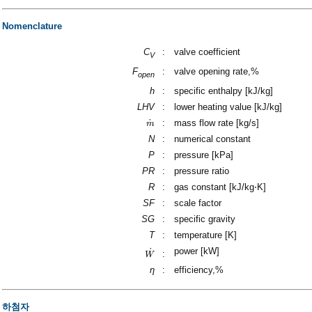
Nomenclature
C
:
valve coefficient
V
F
:
valve opening rate,%
open
h
:
specific enthalpy [kJ/kg]
LHV
:
lower heating value [kJ/kg]
˙
:
mass flow rate [kg/s]
m
m
˙
N
:
numerical constant
P
:
pressure [kPa]
PR
:
pressure ratio
R
:
gas constant [kJ/kg⋅K]
SF
:
scale factor
SG
:
specific gravity
T
:
temperature [K]
˙
power [kW]
:
W
W
˙
η
:
efficiency,%
하첨자