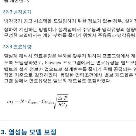
을 계산한다.
2.3.3 냉각공기
냉각공기 공급 시스템을 모델링하기 위한 정보가 없는 경우, 설계점을
정하여 계산하는 방법이나 설계점에서 주유동과 냉각유량의 질량비율을 고정
구성한 모델에서는 계산 부하를 줄이기 위해서 주유동과 냉각유량
2.3.4 연료유량
탈설계 해석시 연료유량은 부하를 맞추기 위하여 프로그램에서 계산된다
도록 모델링하였고, Flownex 프로그램에서는 연료유량을 밸브
밸브의 설계 정보가 없으므로 설계변수를 줄이기 위해 공급되는 
점을 기준으로 결정하였다. 동일한 압력조건에서 밸브 개도율은
그램 상에서 연료유량은 밸브의 개도율로 조절하였다.
−
−
−
−
√
△
P
˙
=
⋅
⋅
m
˙
f
=
N
⋅
F
o
p
e
n
⋅
C
V
,
d
e
△
P
S
G
f
m
N
F
C
,
o
p
e
n
V
d
e
f
S
G
f
3. 열성능 모델 보정