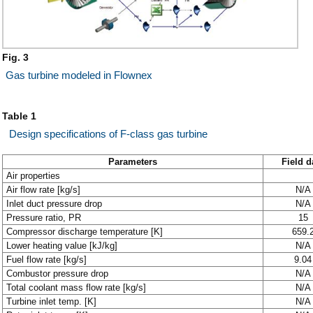
Fig. 3
Gas turbine modeled in Flownex
Table 1
Design specifications of F-class gas turbine
Parameters
Field d
Air properties
Air flow rate [kg/s]
N/A
Inlet duct pressure drop
N/A
Pressure ratio, PR
15
Compressor discharge temperature [K]
659.
Lower heating value [kJ/kg]
N/A
Fuel flow rate [kg/s]
9.04
Combustor pressure drop
N/A
Total coolant mass flow rate [kg/s]
N/A
Turbine inlet temp. [K]
N/A