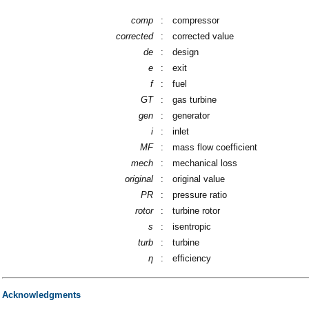
comp
:
compressor
corrected
:
corrected value
de
:
design
e
:
exit
f
:
fuel
GT
:
gas turbine
gen
:
generator
i
:
inlet
MF
:
mass flow coefficient
mech
:
mechanical loss
original
:
original value
PR
:
pressure ratio
rotor
:
turbine rotor
s
:
isentropic
turb
:
turbine
η
:
efficiency
Acknowledgments