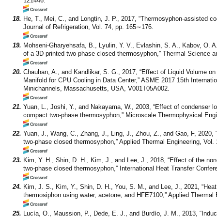
121446.
18.
He, T., Mei, C., and Longtin, J. P., 2017, “Thermosyphon-assisted cool
Journal of Refrigeration, Vol. 74, pp. 165∼176.
19.
Mohseni-Gharyehsafa, B., Lyulin, Y. V., Evlashin, S. A., Kabov, O. 
of a 3D-printed two-phase closed thermosyphon,” Thermal Science a
20.
Chauhan, A., and Kandlikar, S. G., 2017, “Effect of Liquid Volume
Manifold for CPU Cooling in Data Center,” ASME 2017 15th Internat
Minichannels, Massachusetts, USA, V001T05A002.
21.
Yuan, L., Joshi, Y., and Nakayama, W., 2003, “Effect of condenser l
compact two-phase thermosyphon,” Microscale Thermophysical Engine
22.
Yuan, J., Wang, C., Zhang, J., Ling, J., Zhou, Z., and Gao, F, 2020, 
two-phase closed thermosyphon,” Applied Thermal Engineering, Vol. 
23.
Kim, Y. H., Shin, D. H., Kim, J., and Lee, J., 2018, “Effect of the no
two-phase closed thermosyphon,” International Heat Transfer Conferen
24.
Kim, J. S., Kim, Y., Shin, D. H., You, S. M., and Lee, J., 2021, “Heat
thermosiphon using water, acetone, and HFE7100,” Applied Thermal E
25.
Lucía, O., Maussion, P., Dede, E. J., and Burdío, J. M., 2013, “Induc