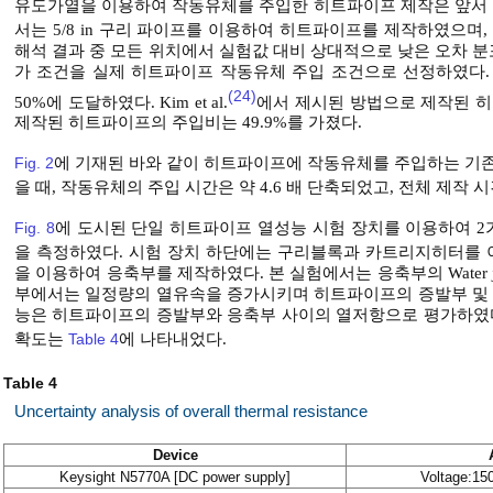
유도가열을 이용하여 작동유체를 주입한 히트파이프 제작은 앞서
서는 5/8 in 구리 파이프를 이용하여 히트파이프를 제작하였으며,
해석 결과 중 모든 위치에서 실험값 대비 상대적으로 낮은 오차 분포를 가
가 조건을 실제 히트파이프 작동유체 주입 조건으로 선정하였다.
(24)
50%에 도달하였다. Kim et al.
에서 제시된 방법으로 제작된 히
제작된 히트파이프의 주입비는 49.9%를 가졌다.
Fig. 2
에 기재된 바와 같이 히트파이프에 작동유체를 주입하는 기
을 때, 작동유체의 주입 시간은 약 4.6 배 단축되었고, 전체 제작 시
Fig. 8
에 도시된 단일 히트파이프 열성능 시험 장치를 이용하여 
을 측정하였다. 시험 장치 하단에는 구리블록과 카트리지히터를 이용하
을 이용하여 응축부를 제작하였다. 본 실험에서는 응축부의 Water j
부에서는 일정량의 열유속을 증가시키며 히트파이프의 증발부 및
능은 히트파이프의 증발부와 응축부 사이의 열저항으로 평가하였다
확도는
Table 4
에 나타내었다.
Table 4
Uncertainty analysis of overall thermal resistance
Device
Keysight N5770A [DC power supply]
Voltage:15