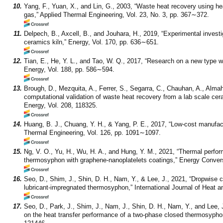
10.
Yang, F., Yuan, X., and Lin, G., 2003, “Waste heat recovery using h
gas,” Applied Thermal Engineering, Vol. 23, No. 3, pp. 367∼372.
11.
Delpech, B., Axcell, B., and Jouhara, H., 2019, “Experimental investig
ceramics kiln,” Energy, Vol. 170, pp. 636∼651.
12.
Tian, E., He, Y. L., and Tao, W. Q., 2017, “Research on a new type w
Energy, Vol. 188, pp. 586∼594.
13.
Brough, D., Mezquita, A., Ferrer, S., Segarra, C., Chauhan, A., Alm
computational validation of waste heat recovery from a lab scale cera
Energy, Vol. 208, 118325.
14.
Huang, B. J., Chuang, Y. H., & Yang, P. E., 2017, “Low-cost manufact
Thermal Engineering, Vol. 126, pp. 1091∼1097.
15.
Ng, V. O., Yu, H., Wu, H. A., and Hung, Y. M., 2021, “Thermal perf
thermosyphon with graphene-nanoplatelets coatings,” Energy Conve
16.
Seo, D., Shim, J., Shin, D. H., Nam, Y., & Lee, J., 2021, “Dropwise 
lubricant-impregnated thermosyphon,” International Journal of Heat 
17.
Seo, D., Park, J., Shim, J., Nam, J., Shin, D. H., Nam, Y., and Lee, 
on the heat transfer performance of a two-phase closed thermosyphon,