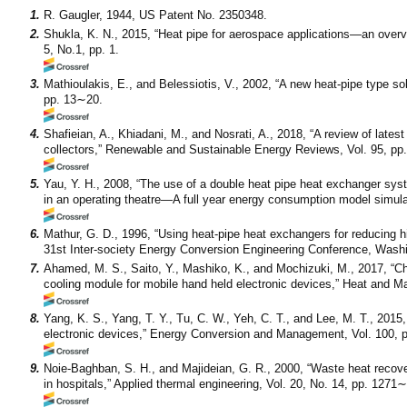
1.
R. Gaugler, 1944, US Patent No. 2350348.
2.
Shukla, K. N., 2015, “Heat pipe for aerospace applications—an overvi
5, No.1, pp. 1.
3.
Mathioulakis, E., and Belessiotis, V., 2002, “A new heat-pipe type so
pp. 13∼20.
4.
Shafieian, A., Khiadani, M., and Nosrati, A., 2018, “A review of lates
collectors,” Renewable and Sustainable Energy Reviews, Vol. 95, p
5.
Yau, Y. H., 2008, “The use of a double heat pipe heat exchanger syst
in an operating theatre—A full year energy consumption model simula
6.
Mathur, G. D., 1996, “Using heat-pipe heat exchangers for reducing hig
31st Inter-society Energy Conversion Engineering Conference, Wash
7.
Ahamed, M. S., Saito, Y., Mashiko, K., and Mochizuki, M., 2017, “Cha
cooling module for mobile hand held electronic devices,” Heat and M
8.
Yang, K. S., Yang, T. Y., Tu, C. W., Yeh, C. T., and Lee, M. T., 2015, 
electronic devices,” Energy Conversion and Management, Vol. 100, 
9.
Noie-Baghban, S. H., and Majideian, G. R., 2000, “Waste heat recov
in hospitals,” Applied thermal engineering, Vol. 20, No. 14, pp. 1271