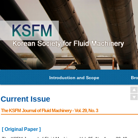
Introduction and Scope
Bro
Current Issue
The KSFM Journal of Fluid Machinery - Vol. 29, No. 3
[ Original Paper ]