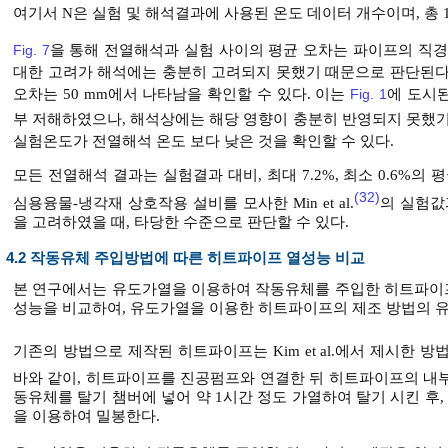
여기서 N은 실험 및 해석결과에 사용된 온도 데이터 개수이며, 총 
Fig. 7
을 통해 전열해석과 실험 사이의 평균 오차는 파이프의 직경
대한 고려가 해석에는 충분히 고려되지 못했기 때문으로 판단된다. 또한,
오차는 50 mm에서 나타남을 확인할 수 있다. 이는
Fig. 1
에 도시
부 저해하였으나, 해석상에는 해당 영향이 충분히 반영되지 못했
실험온도가 전열해석 온도 보다 낮은 것을 확인할 수 있다.
모든 전열해석 결과는 실험결과 대비, 최대 7.2%, 최소 0.6%
(32)
심용융물-냉각재 상호작용 설비를 모사한 Min et al.
의 실험값
을 고려하였을 때, 타당한 수준으로 판단할 수 있다.
4.2 작동유체 주입방법에 따른 히트파이프 열성능 비교
본 연구에서는 유도가열을 이용하여 작동유체를 주입한 히트파이
성능을 비교하여, 유도가열을 이용한 히트파이프의 제조 방법의 
기존의 방법으로 제작된 히트파이프는 Kim et al.에서 제시한 방
바와 같이, 히트파이프를 진공펌프와 연결한 뒤 히트파이프의 내부
동유체를 탈기 챔버에 넣어 약 1시간 정도 가열하여 탈기 시킨 
을 이용하여 밀봉한다.