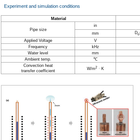
Experiment and simulation conditions
Material
in
Pipe size
D
mm
o
Applied Voltage
V
Frequency
kHz
Water level
mm
Ambient temp.
℃
Convection heat
2
W/m
ㆍK
transfer coefficient