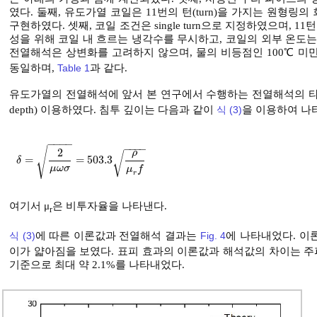
였다. 둘째, 유도가열 코일은 11번의 턴(turn)을 가지는 원형
구현하였다. 셋째, 코일 조건은 single turn으로 지정하였으며, 
성을 위해 코일 내 흐르는 냉각수를 무시하고, 코일의 외부 온도는
전열해석은 상변화를 고려하지 않으며, 물의 비등점인 100℃ 미
동일하며,
Table 1
과 같다.
유도가열의 전열해석에 앞서 본 연구에서 수행하는 전열해석의 타당
depth) 이용하였다. 침투 깊이는 다음과 같이
식 (3)
을 이용하여 나
−
−
−
−
−
−
−
−
√
2
ρ
√
=
=
503.3
δ
=
2
μ
ω
σ
=
503.3
ρ
μ
r
f
δ
μ
ω
σ
μ
f
r
여기서 μ
은 비투자율을 나타낸다.
r
식 (3)
에 따른 이론값과 전열해석 결과는
Fig. 4
에 나타내었다. 이
이가 얇아짐을 보였다. 표피 효과의 이론값과 해석값의 차이는 주파
기준으로 최대 약 2.1%를 나타내었다.