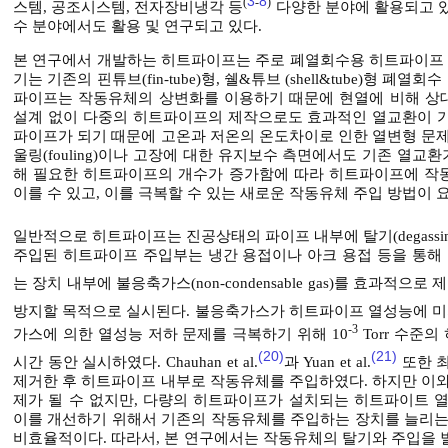
3
8
(
-
)
스템, 공조시스템, 전자장비냉각 등
다양한 분야에 활용되고 
수 분야에서도 활용 및 연구되고 있다.
본 연구에서 개발하는 히트파이프는 주로 폐열회수용 히트파이프
기는 기존의 핀튜브(fin-tube)형, 쉘&튜브 (shell&tube)형 
파이프는 작동유체의 상변화를 이용하기 때문에 현열에 비해 상대
설계 없이 다중의 히트파이프의 제작으로도 효과적인 열교환이 가
파이프가 되기 때문에 고온과 저온의 온도차이로 인한 열변형 문제
울링(fouling)이나 고장에 대한 유지보수 측면에서도 기존 열교
해 필요한 히트파이프의 개수가 증가함에 따라 히트파이프에 작
이를 수 있고, 이를 극복할 수 있는 새로운 작동유체 주입 방법이 
일반적으로 히트파이프는 진공상태의 파이프 내부에 탈기(degassi
주입된 히트파이프 주입부는 냉간 용접이나 아크 용접 등을 통해 
는 장치 내부에 불응축가스(non-condensable gas)를 효과적
방지할 목적으로 실시된다. 불응축가스가 히트파이프 열성능에 미치는 
-3
가스에 의한 열성능 저하 문제를 극복하기 위해 10
Torr 수준
(20)
(21)
시간 동안 실시하였다. Chauhan et al.
과 Yuan et al.
또한 최
제거한 후 히트파이프 내부로 작동유체를 주입하였다. 하지만 이와
제가 될 수 없지만, 다량의 히트파이프가 설치되는 히트파이트 
이를 개선하기 위해서 기존의 작동유체를 주입하는 장치를 늘리는
비효율적이다. 따라서, 본 연구에서는 작동유체의 탈기와 주입을 