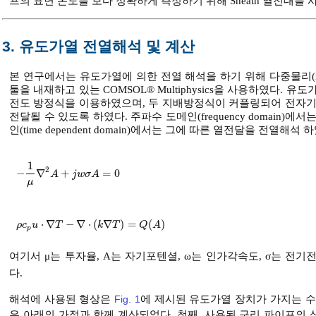
프의 표면 온도를 보다 정확하게 측정하기 위해 Sheath 열전대를 
3. 유도가열 전열해석 및 계산
본 연구에서는 유도가열에 의한 전열 해석을 하기 위해 다중물리(mul
툴을 내재하고 있는 COMSOL® Multiphysics을 사용하였다.
전도 방정식을 이용하였으며, 두 지배방정식이 커플링되어 전자기
전달될 수 있도록 하였다. 주파수 도메인(frequency domain
인(time dependent domain)에서는 그에 따른 열전달을 전열
1
2
−
∇
+
=
0
-
1
μ
∇
2
A
+
j
w
σ
A
=
0
A
j
w
σ
A
μ
⋅
∇
−
∇
⋅
(
∇
)
=
(
)
ρ
c
p
u
⋅
∇
T
-
∇
⋅
(
k
∇
T
)
=
Q
(
A
)
ρ
c
u
T
k
T
Q
A
p
여기서 μ는 투자율, A는 자기포텐셜, ω는 인가각속도, σ는 전기전
다.
해석에 사용된 형상은
Fig. 1
에 제시된 유도가열 장치가 가지는 수
은 아래의 가정과 함께 계산되었다. 첫째, 사용된 구리 파이프의 