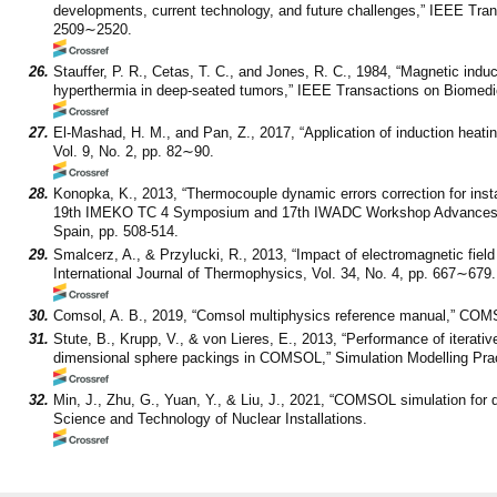
developments, current technology, and future challenges,” IEEE Transa
2509∼2520.
26.
Stauffer, P. R., Cetas, T. C., and Jones, R. C., 1984, “Magnetic induc
hyperthermia in deep-seated tumors,” IEEE Transactions on Biomedic
27.
El-Mashad, H. M., and Pan, Z., 2017, “Application of induction heat
Vol. 9, No. 2, pp. 82∼90.
28.
Konopka, K., 2013, “Thermocouple dynamic errors correction for ins
19th IMEKO TC 4 Symposium and 17th IWADC Workshop Advances in I
Spain, pp. 508-514.
29.
Smalcerz, A., & Przylucki, R., 2013, “Impact of electromagnetic fie
International Journal of Thermophysics, Vol. 34, No. 4, pp. 667∼679.
30.
Comsol, A. B., 2019, “Comsol multiphysics reference manual,” CO
31.
Stute, B., Krupp, V., & von Lieres, E., 2013, “Performance of iterativ
dimensional sphere packings in COMSOL,” Simulation Modelling Prac
32.
Min, J., Zhu, G., Yuan, Y., & Liu, J., 2021, “COMSOL simulation for 
Science and Technology of Nuclear Installations.