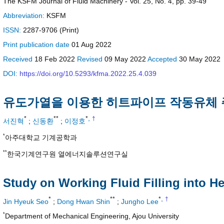
The KSFM Journal of Fluid Machinery - Vol. 25, No. 4, pp. 39-49
Abbreviation:
KSFM
ISSN:
2287-9706 (Print)
Print
publication date
01 Aug 2022
Received
18 Feb 2022
Revised
09 May 2022
Accepted
30 May 2022
DOI:
https://doi.org/10.5293/kfma.2022.25.4.039
유도가열을 이용한 히트파이프 작동유체 
,
*
**
*
†
서진혁
;
신동환
;
이정호
*
아주대학교 기계공학과
**
한국기계연구원 열에너지솔루션연구실
Study on Working Fluid Filling into H
,
*
**
*
†
Jin Hyeuk Seo
;
Dong Hwan Shin
;
Jungho Lee
*
Department of Mechanical Engineering, Ajou University