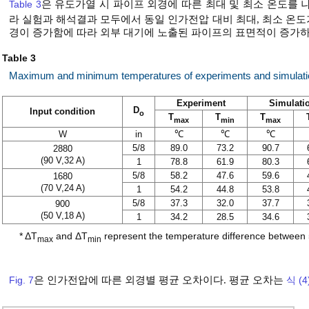
Table 3
은 유도가열 시 파이프 외경에 따른 최대 및 최소 온도를 나타
라 실험과 해석결과 모두에서 동일 인가전압 대비 최대, 최소 온도
경이 증가함에 따라 외부 대기에 노출된 파이프의 표면적이 증가하
Table 3
Maximum and minimum temperatures of experiments and simulati
Experiment
Simulati
D
Input condition
o
T
T
T
max
min
max
W
in
℃
℃
℃
5/8
89.0
73.2
90.7
2880
(90 V,32 A)
1
78.8
61.9
80.3
5/8
58.2
47.6
59.6
1680
(70 V,24 A)
1
54.2
44.8
53.8
5/8
37.3
32.0
37.7
900
(50 V,18 A)
1
34.2
28.5
34.6
* ΔT
and ΔT
represent the temperature difference between 5
max
min
Fig. 7
은 인가전압에 따른 외경별 평균 오차이다. 평균 오차는
식 (4