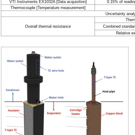
VTI Instruments EX1032A [Data acquisition]
0.15% of readin
Thermocouple [Temperature measurement]
Uncertainty anal
Therm
Overall thermal resistance
Combined standard
Relative e