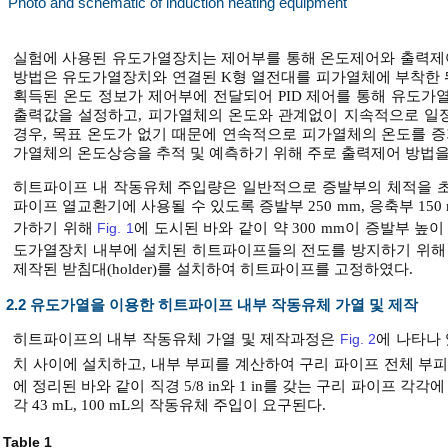
Photo and schematic of induction heating equipment
실험에 사용된 유도가열장치는 제어부를 통해 온도제어와 출력제어
방법은 유도가열장치와 연결된 K형 열전대를 피가열체에 부착한 
획득된 온도 정보가 제어부에 전달되어 PID 제어를 통해 유도가
출력값을 설정하고, 피가열체의 온도와 관계없이 지속적으로 일
경우, 목표 온도가 없기 때문에 연속적으로 피가열체의 온도를 증
가열체의 온도상승을 추적 및 예측하기 위해 주로 출력제어 방법을
히트파이프 내 작동유체 주입량은 일반적으로 증발부의 체적을 초
파이프 열교환기에 사용될 수 있도록 증발부 250 mm, 응축부 1
가하기 위해
Fig. 1
에 도시된 바와 같이 약 300 mm이 증발부 높
도가열장치 내부에 설치된 히트파이프들의 전도를 방지하기 위해 
제작된 받침대(holder)를 설치하여 히트파이프를 고정하였다.
2.2 유도가열을 이용한 히트파이프 내부 작동유체 가열 및 제작
히트파이프의 내부 작동유체 가열 및 제작과정은
Fig. 2
에 나타나 
치 사이에 설치하고, 내부 부피를 계산하여 구리 파이프 전체 부피
에 정리된 바와 같이 직경 5/8 in와 1 in를 갖는 구리 파이프 각
각 43 mL, 100 mL의 작동유체 주입이 요구된다.
Table 1