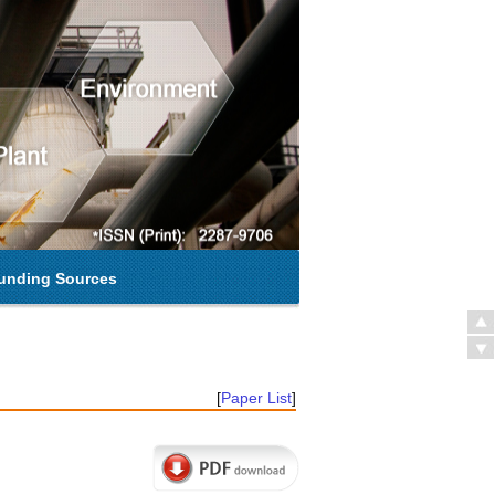
unding Sources
[
Paper List
]