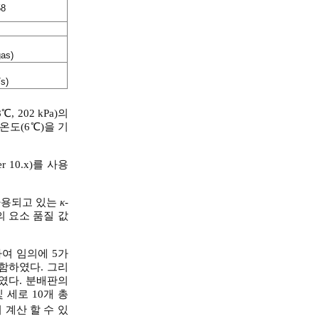
58
gas)
/s)
202 kPa)의
온도(6℃)을 기
r 10.x)를 사용
 사용되고 있는
κ
-
어의 요소 품질 값
여 임의에 5가
포함하였다. 그리
였다. 분배판의
세로 10개 총
 계산 할 수 있