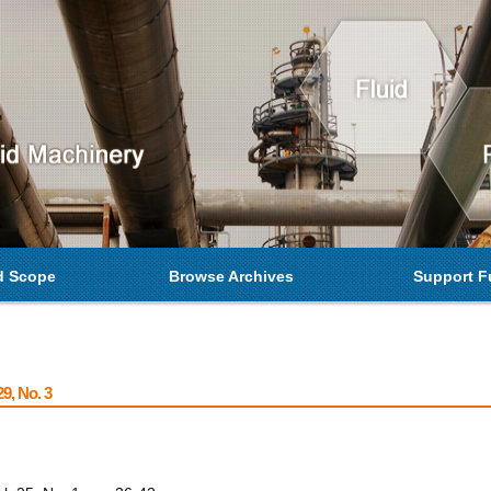
d Scope
Browse Archives
Support F
9, No. 3