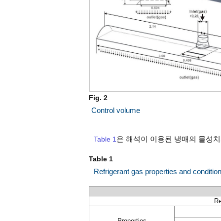
Fig. 2
Control volume
Table 1
은 해석이 이용된 냉매의 물성치
Table 1
Refrigerant gas properties and conditio
Re
Properties