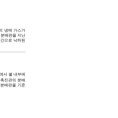
의 냉매 가스가
 분배판을 지난
구간으로 낙하된
트에서 쉘 내부에
열촉진관의 분배
는 분배판을 기준