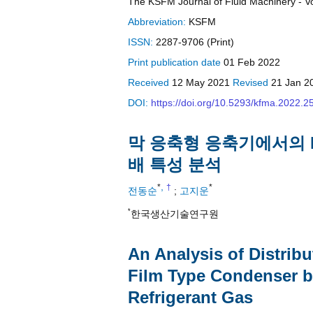
The KSFM Journal of Fluid Machinery - Vol
Abbreviation:
KSFM
ISSN:
2287-9706 (Print)
Print
publication date
01 Feb 2022
Received
12 May 2021
Revised
21 Jan 2
DOI:
https://doi.org/10.5293/kfma.2022.2
막 응축형 응축기에서의 R
배 특성 분석
,
*
†
*
전동순
;
고지운
*
한국생산기술연구원
An Analysis of Distribu
Film Type Condenser by
Refrigerant Gas