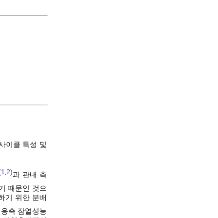
서 사이클 특성 및
(1
2)
,
과 관내 측
기 때문인 것으
하기 위한 분배
 응축 잠열성능