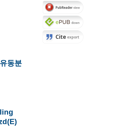
 유동분
ling
zd(E)