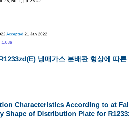
. 25, No. 1, pp. 36-42
022
Accepted
21 Jan 2022
5.1.036
1233zd(E) 냉매가스 분배판 형상에 따른
tion Characteristics According to at Fal
 Shape of Distribution Plate for R1233