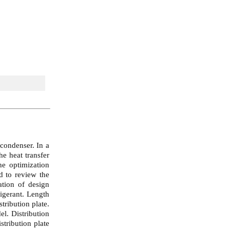
 condenser. In a
he heat transfer
he optimization
ed to review the
ation of design
igerant. Length
tribution plate.
el. Distribution
tribution plate