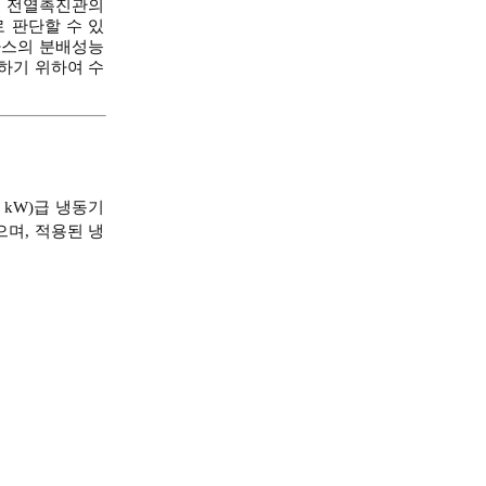
는 전열촉진관의
 판단할 수 있
매가스의 분배성능
하기 위하여 수
 kW)급 냉동기
며, 적용된 냉