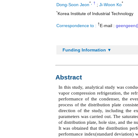
,
*
†
*
Dong-Soon Jeon
;
Ji-Woon Ko
*
Korea Institute of Industrial Technology
†
Correspondence to :
E-mail :
geengeen@k
Funding Information ▼
Abstract
In this study, analytical study was condu
vapor compression refrigeration, the refr
performance of the condenser, the even 
process of the distribution plate consis
direction of the study, including the e
parameters was carried out. The saturat
of distribution plate, hole size, and the 
It was obtained that the distribution per
performance index(standard deviation) wa