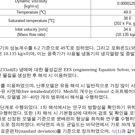
Dynamic viscosity
0.000012
[kg/m-s]
Temperature [℃]
49.0
38.0
Saturated temperature [℃]
(202 k Pa, 
Inlet velocity [m/s]
34.6
(Mass flow rate)
(10.135 kg
성능계수를 6.2 기준으로 49℃로 정하였다. 그리고 포화온도(38℃, 
10.135 kg/s이며, 이는 응축기가 사용될 냉동기의 냉각열량 및 증발
 냉매에 대한 물성값은 EES (engineering Equation Solver, ve
운 물질을 생성한 후 해석 시 이용하였다.
5.x를 이용하였으며, 난류모델은 유동 해석 시 일반적으로 가장 많이
면체(free tetrahedral)이다. Mesh의 개수는 Comsol 소프트웨
로 하였으며, 모델별 20∼40만 개의 범위에서 해석을 수행하였다.
2단계로 수행되었다. 1차 해석에서는 연구의 방향성을 확인하기 위하
수행하였다. 또한 1차 해석 시 기본형상에 대하여 검토 및 확인을 
토대로 선정된 모델을 기준으로 분배판의 형상을 최적화 연구를 수행하
로 정의하였다. 바닥면의 속도 균일도는 바닥면에서 가로 30개 및 
편차(standard deviation)를 기준으로 정의하였으며,
식(1)
과 같이