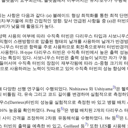
경우 플랫폼이 요구되는데, 플랫폼에서 이루어지는 유지/보수가 수평축
 사항은 다음과 같다: (a) 블레이드 형상 최적화를 통한 최적 단면/제
 배치/부가물에 의한 간접적인 영향. 앞서 언급된 사항들 중 (a)은 터빈
속비가 낮을 때 활용도가 높다.
양력 사용의 여부에 따라 수직축 터빈은 다리우스 타입과 사보니우스
D 익형이 스팬방향으로 압출된 형태의 날개를 사용하며 날개가 반경
사보니우스 터빈은 항력을 주로 사용하므로 회전축으로부터 터빈반경
 사용한다. H-type 다리우스 터빈은 수직축 터빈에서 높은 출력 
이 좋지 않다는 특징이 있다. 사보니우스 터빈은 출력 성능이 낮지만 자가 구
에 들어서며 수직축 터빈의 장점이 재부각됨에 따라 소-중형 크기의 
으로 사용하려는 노력이 잇따르고 있어 수직축 터빈의 성능 향상에 
3
)
양한 선행 연구들이 수행되었다. Nishizawa 와 Ushiyama
은 헬릭
비틀림 각, 유속 그리고 코드 길이를 변경하며 실험적으로 측정하였다. 
리우스(Darrieus)터빈의 성능을 실험적으로 측정한 바 있고 병렬 배치
5
)
6% 높음을 확인하였다. Peng 등
은 병렬 배치된 2개의 다리우스 
6
)
향, 터빈 사이 간격을 조정하며 2차원 유동해석을 수행하였다. He 등
은 L
7
)
리우스 터빈의 출력을 예측한 바 있고, Guillaud 등
또한 LES를 사용해 So