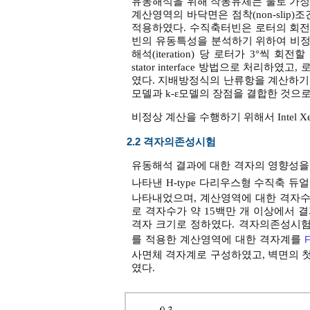
유동해석을 위해 작동유체는 물로 가정
계산영역의 바닥면은 점착(non-slip)조
적용하였다. 수직축터빈은 로터의 회전
빈의 유동특성을 분석하기 위하여 비정
해석(iteration) 당 로터가 3°씩 회
stator interface 방법으로 처리하
였다. 지배방정식의 난류항을 계산하기 위하여 s
모델과 k-ε모델의 장점을 결합한 것으로
비정상 계산을 수행하기 위해서 Intel X
2.2 격자의존성시험
유동해석 결과에 대한 격자의 영향성
나타낸 H-type 다리우스형 수직축 
나타내었으며, 계산영역에 대한 격자수
로 격자수가 약 15백만 개 이상에서 
격자 크기로 정하였다. 격자의존성시
를 적용한 계산영역에 대한 격자계를
F
사면체 격자계로 구성하였고, 벽면의 첫 
였다.