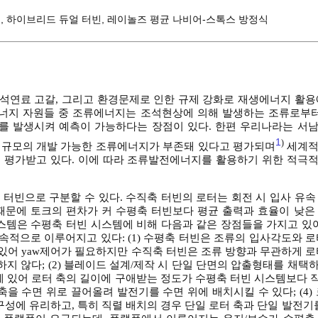
스
,
하이브리드 듀얼 터빈
,
레이놀즈 평균 나비어-스톡스 방정식
화석연료 고갈, 그리고 환경문제로 인한 규제 강화로 재생에너지 활용
에너지 자원들 중 조류에너지는 조석현상에 의해 발생하는 조류로부터
를 발생시켜 예측이 가능하다는 장점이 있다. 한편 우리나라는 서
1
)
 GW 규모의 개발 가능한 조류에너지가 부존돼 있다고 평가되며
세계적
 평가받고 있다. 이에 따라 조류발전에너지를 활용하기 위한 적극
터빈으로 구분할 수 있다. 수직축 터빈의 로터는 회전 시 입사 유속
때문에 토크의 편차가 커 수평축 터빈보다 평균 출력과 효율이 낮은
스템은 수평축 터빈 시스템에 비해 다음과 같은 장점들을 가지고 있어
지속적으로 이루어지고 있다: (1) 수평축 터빈은 조류의 입사각도와 
 있어 yaw제어가 필요하지만 수직축 터빈은 조류 방향과 무관하게 
하지 않다; (2) 블레이드 설계/제작 시 단일 단면의 압출형태를 채
에 있어 로터 축의 길이에 구애받는 정도가 수평축 터빈 시스템보다 작
을 수면 위로 끌어올려 발전기를 수면 위에 배치시킬 수 있다; (4)
구성에 유리하고, 특히 직렬 배치의 경우 단일 로터 축과 단일 발전기