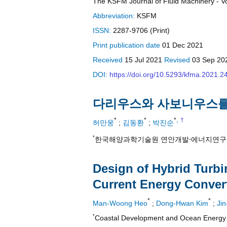
The KSFM Journal of Fluid Machinery - Vol
Abbreviation:
KSFM
ISSN:
2287-9706 (Print)
Print
publication date
01 Dec 2021
Received
15 Jul 2021
Revised
03 Sep 20
DOI:
https://doi.org/10.5293/kfma.2021.2
다리우스와 사보니우스를
,
*
*
*
†
허만웅
;
김동환
;
박진순
*
한국해양과학기술원 연안개발⋅에너지연
Design of Hybrid Turbi
Current Energy Conver
*
*
Man-Woong Heo
;
Dong-Hwan Kim
;
Ji
*
Coastal Development and Ocean Energy R