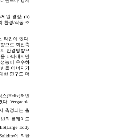
 터빈보다 경제
원 결정; (b)
의 환경/작동 조
 타입이 있다.
방향으로 회전축
까지 반경방향으
성능을 나타내지만
동 성능이 우수하
터빈을 에너지가
대한 연구도 더
스(Helix)터빈
Vergaerde
 시 측정되는 출
터빈의 블레이드
ES(Large Eddy
lidity에 의한