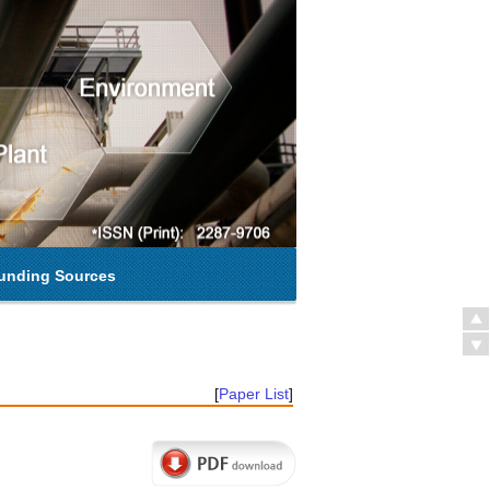
unding Sources
[
Paper List
]