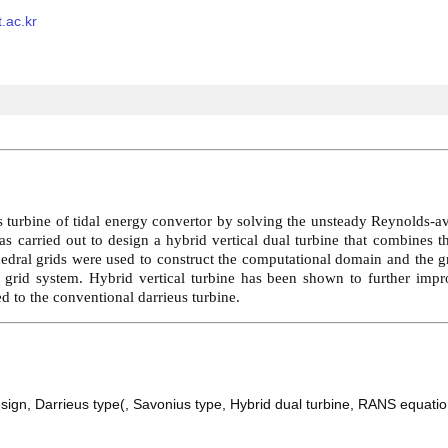
.ac.kr
is turbine of tidal energy convertor by solving the unsteady Reynolds-
as carried out to design a hybrid vertical dual turbine that combines t
hedral grids were used to construct the computational domain and the 
 grid system. Hybrid vertical turbine has been shown to further impr
 to the conventional darrieus turbine.
esign
,
Darrieus type(
,
Savonius type
,
Hybrid dual turbine
,
RANS equatio