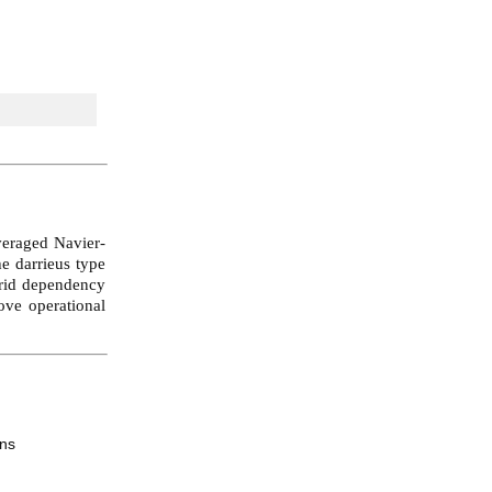
averaged Navier-
he darrieus type
grid dependency
ove operational
ns