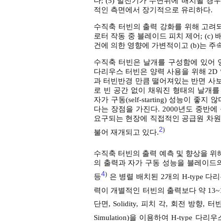
다; (5) 발전기가 수면위에 배치될 
적인 측면에서 장기적으로 유리하다.
수직축 터빈의 출력 강화를 위해 고려되는
로터 작동 중 블레이드 피치 제어; (c)
건에 의한 영향에 가변적이고 (b)는 주
수직축 터빈은 날개를 구성함에 있어 
다리우스 터빈은 양력 사용을 위해 2
과 터빈반경 만큼 떨어져있는 반면 
로 빈 공간 없이 채워진 형태의 날개를
자가 구동(self-starting) 성능
다는 장점을 가진다. 2000년도 중반
요구되는 현장에 직접적인 공급원 차원
2
)
불어 재개되고 있다.
수직축 터빈의 출력 예측 및 향상을 위해 다
의 출력과 자가 구동 성능을 블레이드의 
4
)
등
은 병렬 배치된 2개의 H-type 다
력이 개별적인 터빈의 출력보다 약 13~1
단면, Solidity, 피치 각, 회전 방
Simulation)을 이용하여 H-type 다