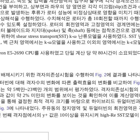
하였고, 속도 및 압력을 계산영역의 입구와 출구에 각각 경계조건으
건을 부여하고, 상부면과 좌우의 양 옆면은 각각 미끄럼(slip)조건과 op
으로 발생하는 후류가 로터 성능에 비정상상태로 영향을 미치기 때
상해석을 수행하였다. 수치해석은 로터가 총 10회전할 때까지 수행
전할 수 있도록 설정하였다. 로터의 회전영역과 고정영역의 경계면에는 trans
였고, 로터 블레이드와 지지대(spoke) 및 축(shaft) 등에는 점착조건으로
hear stress transport(SST) k-ω 난류모델을 사용하였다. SST
, 벽 근처 영역에서는 k-ω모델을 사용하고 이외의 영역에서는 k-ε모
eon E5-2690 CPU를 사용하였고 단일 계산 당 약 80시간이 소요되었다
을 배제시키기 위한 격자의존성시험을 수행하여
Fig. 2
에 결과를 나타
듀얼터빈에 대해 격자수의 변화에 따른 출력효율의 변화를 비교하여
Fig
는 약 5백만~23백만 개의 범위에서 평가하였다. 격자의존성시험의
결과 값이 약 2% 미만의 변화를 보이는 것을 확인하여 이를 계산영
험을 통해 결정한 최적 격자 크기를 바탕으로 하이브리드 듀얼터빈
ig. 3
에 나타내었다. 주유동의 정지영역 및 듀얼터빈의 회전영역은 
번째 격자점에서의 y+ 값은 10이상을 유지시켜 high-Re SST모델