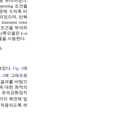
로 부여하였다.
ening 조건을
문에 수직축 터
되었으며, 반복
ient rotor
 경계조건을 부여하
 난류모델은 k-ω
델을 사용한다.
.
내었다.
Fig. 1
에
. 2
에 그래프로
 결과를 바탕으
역에 대한 최적의
과 유속강화장치
각각 육면체 및
이 적용되도록 하