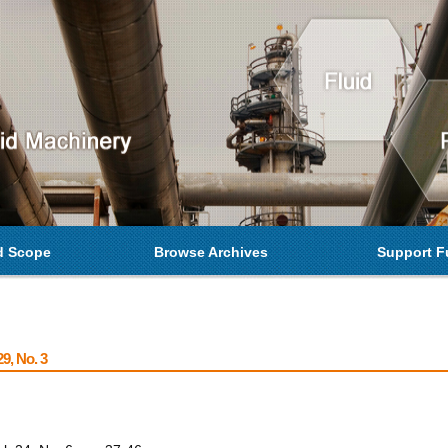
d Scope
Browse Archives
Support F
9, No. 3