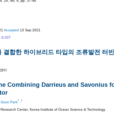
. 24, No. 6, pp. 37-46
21
Accepted
13 Sep 2021
4.6.037
 결합한 하이브리드 타입의 조류발전 터빈
구센터
ne Combining Darrieus and Savonius fo
tor
,
*
†
n-Soon Park
esearch Center, Korea Institute of Ocean Science & Technology