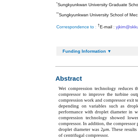
*
Sungkyunkwan University Graduate Schoo
**
Sungkyunkwan University School of Mec
†
Correspondence to :
E-mail :
yjkim@skk
Funding Information ▼
Abstract
Wet compression technology reduces the
compressor to improve the turbine out
compression work and compressor exit t
depending on variables such as dropl
performance with droplet diameter in w
compression technology showed lower e
compressor. In addition, the compressor
droplet diameter was 2
μm
. These result
of centrifugal compressor.