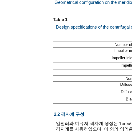
Geometrical configuration on the meridio
Table 1
Design specifications of the centrifuga
Number of 
Impeller in
Impeller inl
Impelle
Num
Diffuse
Diffuse
Bla
2.2 격자계 구성
임펠러와 디퓨저 격자계 생성은 TurboGri
격자계를 사용하였으며, 이 외의 영역