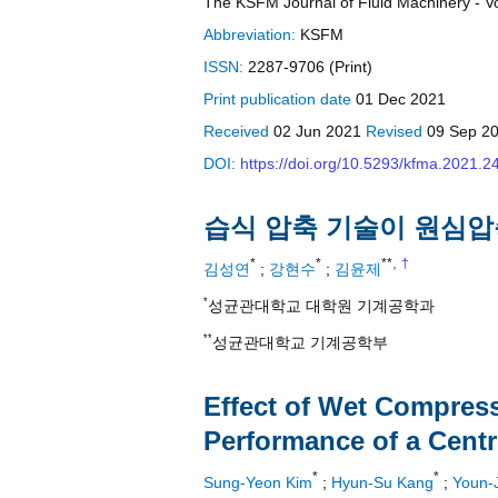
The KSFM Journal of Fluid Machinery - Vol
Abbreviation:
KSFM
ISSN:
2287-9706 (Print)
Print
publication date
01 Dec 2021
Received
02 Jun 2021
Revised
09 Sep 2
DOI:
https://doi.org/10.5293/kfma.2021.2
습식 압축 기술이 원심압
,
*
*
**
†
김성연
;
강현수
;
김윤제
*
성균관대학교 대학원 기계공학과
**
성균관대학교 기계공학부
Effect of Wet Compres
Performance of a Cent
*
*
Sung-Yeon Kim
;
Hyun-Su Kang
;
Youn-