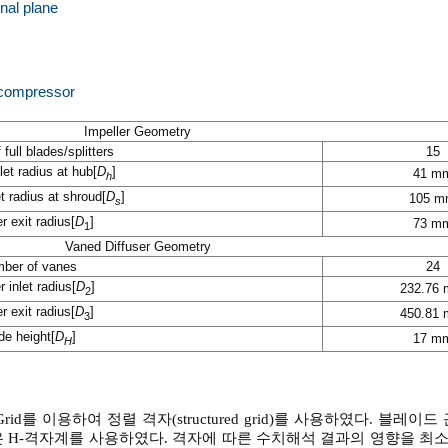
nal plane
l compressor
Impeller Geometry
full blades/splitters
15
let radius at hub[
D
]
41 m
h
et radius at shroud[
D
]
105 
s
r exit radius[
D
]
73 m
1
Vaned Diffuser Geometry
ber of vanes
24
r inlet radius[
D
]
232.76
2
r exit radius[
D
]
450.81
3
de height[
D
]
17 m
H
d를 이용하여 정렬 격자(structured grid)를 사용하였다. 블레이드
은 H-격자계를 사용하였다. 격자에 따른 수치해석 결과의 영향을 최