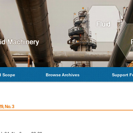
d Scope
Browse Archives
Support F
9, No. 3