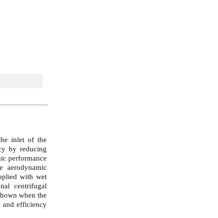
he inlet of the
cy by reducing
mic performance
he aerodynamic
pplied with wet
al centrifugal
 shown when the
 and efficiency