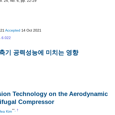
. 24, No. 6, pp. 22-29
021
Accepted
14 Oct 2021
4.6.022
축기 공력성능에 미치는 영향
sion Technology on the Aerodynamic
rifugal Compressor
,
**
†
Jea Kim