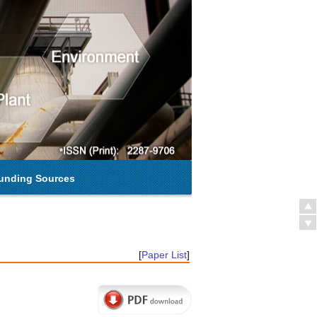
unding Sources
[
Paper List
]