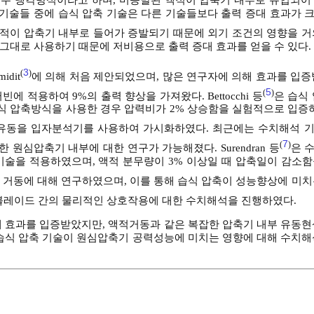
 기술들 중에 습식 압축 기술은 다른 기술들보다 출력 증대 효과가 
적이 압축기 내부로 들어가 증발되기 때문에 외기 조건의 영향을 거
 그대로 사용하기 때문에 저비용으로 출력 증대 효과를 얻을 수 있다.
3
(
)
idit
에 의해 처음 제안되었으며, 많은 연구자에 의해 효과를 입증받았
5
(
)
 적용하여 9%의 출력 향상을 가져왔다. Bettocchi 등
은 습식
압축방식을 사용한 경우 압력비가 2% 상승함을 실험적으로 입증하였다
 유동을 입자분석기를 사용하여 가시화하였다. 최근에는 수치해석 
7
(
)
 원심압축기 내부에 대한 연구가 가능해졌다. Surendran 등
은 
술을 적용하였으며, 액적 분무량이 3% 이상일 때 압축일이 감소함을
 거동에 대해 연구하였으며, 이를 통해 습식 압축이 성능향상에 미치
블레이드 간의 물리적인 상호작용에 대한 수치해석을 진행하였다.
해 효과를 입증받았지만, 액적거동과 같은 복잡한 압축기 내부 유동현
 습식 압축 기술이 원심압축기 공력성능에 미치는 영향에 대해 수치해