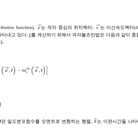
→
→
ution function),
는 격자 중심의 위치벡터,
는 이산속도벡터(discr
x
→
e
→
x
e
나타내고 있다.
f
를 계산하기 위해서 격자볼츠만법은 다음과 같이 충돌(col
i
다.
→
→
(
)
(
)
]
e
q
,
−
,
m
i
x
→
,
t
-
m
i
e
q
x
→
,
t
x
t
m
x
t
i
)
ˆ
M
은 밀도분포함수를 모멘트로 변환하는 행렬,
는 이완시간들 나타
S
^
S