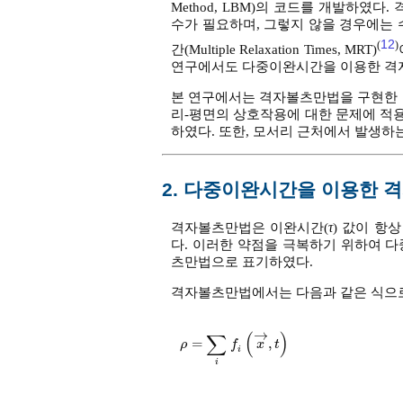
Method, LBM)의 코드를 개발하였다.
수가 필요하며, 그렇지 않을 경우에는
12
(
)
간(Multiple Relaxation Times, MRT)
연구에서도 다중이완시간을 이용한 격
본 연구에서는 격자볼츠만법을 구현한 코드를 검
리-평면의 상호작용에 대한 문제에 적
하였다. 또한, 모서리 근처에서 발생하
2. 다중이완시간을 이용한 
격자볼츠만법은 이완시간(
τ
) 값이 항
다. 이러한 약점을 극복하기 위하여 
츠만법으로 표기하였다.
격자볼츠만법에서는 다음과 같은 식으로
→
∑
(
)
=
,
ρ
=
∑
i
f
i
x
→
,
t
ρ
f
x
t
i
i