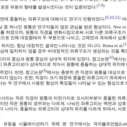
7
9
(
-
)
새로운 유동의 형태를 발생시킨다는 것이 입증되었다.
5
10
11
(
,
,
)
면에 충돌하는 와류구조에 대해서도 연구가 진행되었다.
여
중 하나인 원통은 연구자들의 많은 관심을 받은 형상이다. New et a
를 하였으며, 원통의 직경을 변화시킴으로써 서로 다른 와류구조가
면으로 인해 대칭형태의 두 부분으로 나뉘고, 고체면과 계속해서 상호
1
(
만, 항상 대칭적인 결과만 나타나는 것은 아니다. Homa et al.
심에 일치하지 않을 경우 비대칭적인 와류구조가 생성되는 것을 확인
10
고리의 중심과 원통 중심의 상대적 위치에 있었다. 참고논문
에서는
경이 와류고리보다 상대적으로 작아서 원통에 충돌하는 상대적 위치에 
5
(
)
주었다. 반면, 참고논문
에서는 충분히 큰 직경의 원통을 대상으로 
이지 않는다. 또한, 직경이 크기 때문에 충돌한 와류고리가 계속해서
서는 두 연구에서 사용된 형상의 특징들이 나타날 수 있는 형상으로 
의 모서리는 작은 직경의 원통과 마찬가지로 모서리부분이 충돌한 와류
하지만 작은 원통의 경우와는 다르게, 나눠진 와류고리는 벽면과 상호
 더 나아가, 충돌하는 와류고리의 상대적 위치를 다르게 하여서, 서
.
유동을 시뮬레이션하기 위해 본 연구에서는 격자볼츠만법(Lattice 