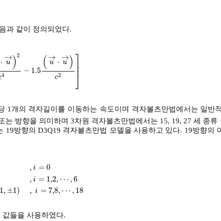
음과 같이 정의되었다.
⎤
2
→
→
→
)
(
)
⋅
⋅
⎥
u
u
u
⎥
−
1.5
e
→
i
⋅
u
→
2
c
4
-
1.5
u
→
⋅
u
→
c
2
⎦
2
4
c
c
당 1개의 격자길이를 이동하는 속도이며 격자볼츠만법에서는 일반적
는 방향을 의미하며 3차원 격자볼츠만법에서는 15, 19, 27 세 종류
는 19방향의 D3Q19 격자볼츠만법 모델을 사용하고 있다. 19방향
,
=
0
i
)
,
=
1,2
,
⋯
,
6
=
1,2
,
⋯
,
6
±
1
,
±
1,0
,
±
1,0
,
±
1
,
0
,
±
1
,
±
1
,
i
=
7,8
,
⋯
,
18
i
1
,
±
1
)
,
=
7,8
,
⋯
,
18
i
 값들을 사용하였다.