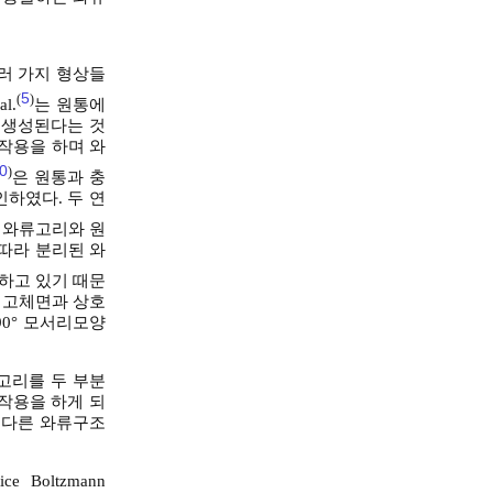
러 가지 형상들
5
(
)
l.
는 원통에
 생성된다는 것
작용을 하며 와
0
)
은 원통과 충
하였다. 두 연
 와류고리와 원
따라 분리된 와
하고 있기 때문
 고체면과 상호
90° 모서리모양
고리를 두 부분
작용을 하게 되
로 다른 와류구조
Boltzmann