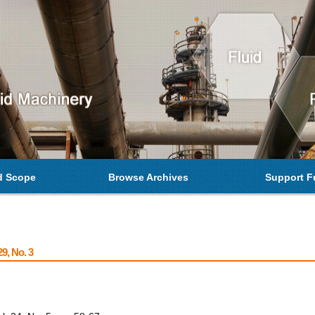
d Scope
Browse Archives
Support F
9, No. 3