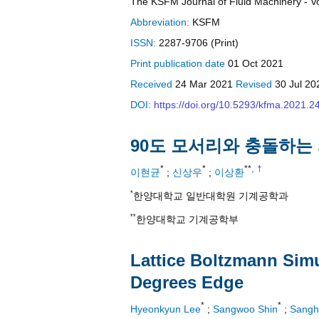
The KSFM Journal of Fluid Machinery - Vol
Abbreviation:
KSFM
ISSN:
2287-9706 (Print)
Print
publication date
01 Oct 2021
Received
24 Mar 2021
Revised
30 Jul 2
DOI:
https://doi.org/10.5293/kfma.2021.2
90도 모서리와 충돌하
,
*
*
**
†
이현균
;
신상우
;
이상환
*
한양대학교 일반대학원 기계공학과
**
한양대학교 기계공학부
Lattice Boltzmann Simu
Degrees Edge
*
*
Hyeonkyun Lee
;
Sangwoo Shin
;
Sangh