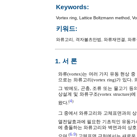
Keywords:
Vortex ring
,
Lattice Boltzmann method
,
Vo
키워드:
와류고리
,
격자볼츠만법
,
와류재연결
,
와류
1. 서 론
와류(vortex)는 여러 가지 유동 현상
으로는 와류고리(vortex ring)가 
그 밖에도, 곤충, 조류 또는 물고기 
상설계 및 와류구조(vortex struc
4
(
)
왔다.
그 중에서 와류고리와 고체표면과의 상
열전달효과에 필요한 기초적인 유동가
에 충돌하는 와류고리와 벽면과의 상호
6
9
(
-
)
으며,
고체표면 근처에서는 새로운 