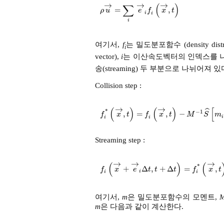
→
→
→
∑
(
)
=
,
ρ
u
→
=
∑
i
e
→
i
f
i
x
→
,
t
ρ
u
e
f
x
t
i
i
i
여기서,
f
는 밀도분포함수 (density distrib
i
vector),
i
는 이산속도벡터의 인덱스를 
송(streaming) 두 부분으로 나뉘어져 있
Collision step :
→
→
(
)
(
)
[
ˆ
*
−
1
,
=
,
−
f
i
*
x
→
,
t
=
f
i
x
→
,
t
-
M
-
1
S
^
f
x
t
f
x
t
M
S
m
i
i
i
Streaming step :
→
→
→
(
)
(
*
+
Δ
,
+
Δ
=
,
f
i
x
→
+
e
→
i
Δ
t
,
t
+
Δ
t
=
f
i
*
x
→
,
t
f
x
e
t
t
t
f
x
t
i
i
i
여기서,
m
은 밀도분포함수의 모멘트,
m
은 다음과 같이 계산한다.