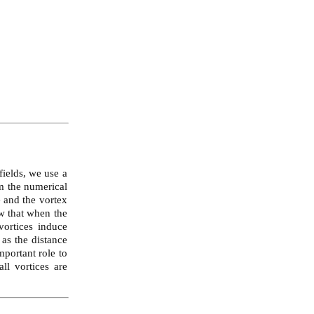
ields, we use a
om the numerical
e and the vortex
w that when the
vortices induce
as the distance
mportant role to
l vortices are