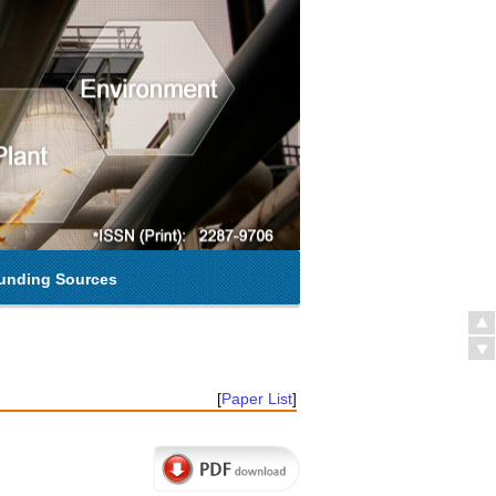
unding Sources
[
Paper List
]