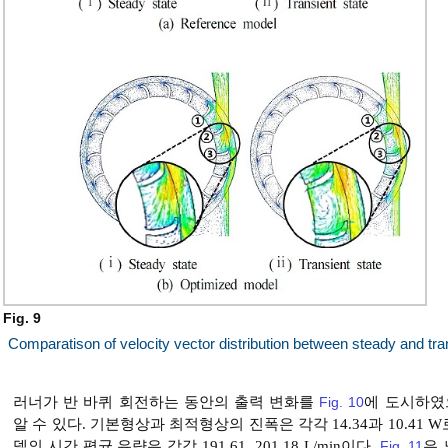
Fig. 9
Comparatison of velocity vector distribution between steady and tra
러너가 반 바퀴 회전하는 동안의 출력 변화를
Fig. 10
에 도시하였
알 수 있다. 기본형상과 최적형상의 진폭은 각각 14.34과 10.41
델의 시간 평균 유량은 각각 191.61, 201.18 L/min이다.
Fig. 11
은 