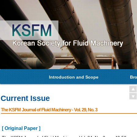
Introduction and Scope
Bro
Current Issue
The KSFM Journal of Fluid Machinery - Vol. 29, No. 3
[ Original Paper ]