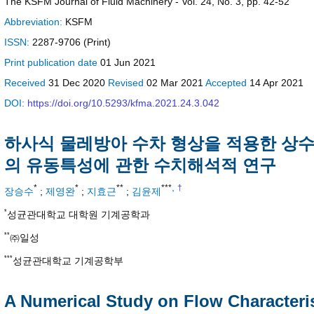
The KSFM Journal of Fluid Machinery - Vol. 24, No. 3, pp. 42-52
Abbreviation:
KSFM
ISSN:
2287-9706 (Print)
Print
publication date
01 Jun 2021
Received
31 Dec 2020
Revised
02 Mar 2021
Accepted
14 Apr 2021
DOI:
https://doi.org/10.5293/kfma.2021.24.3.042
하사식 물레방아 수차 형상을 적용한 상
의 유동특성에 관한 수치해석적 연구
,
*
*
**
***
†
장승수
;
제영완
;
지효근
;
김윤제
*
성균관대학교 대학원 기계공학과
**
㈜일성
***
성균관대학교 기계공학부
A Numerical Study on Flow Characteris