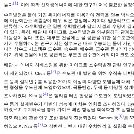
(1)
높다
. 이에 따라 신재생에너지에 대한 연구가 더욱 필요한 실정
수력발전은 물이 가진 위치에너지를 이용하여 전력을 얻는 방식으
에 이산화탄소 배출량이 매우 적은 청정에너지이다. 일반적으로 국
분류한다. 소수력발전은 일반 수력발전과 달리 시설의 수명이 길고
이 있다. 특히, 배관 내 마이크로 소수력발전은 외부환경과 관계
가능성이 높다. 또한, 대부분 건물에는 물 공급을 위한 상수도관
기에 수월하다. 본 연구에서는 상수도관 내로 수송되는 물이 가진
나라 상수도 시스템은 도수관, 송수관, 배수관, 급수관 등 4가지
이기 위해 건물에 바로 공급되는 부분인 급수관에서의 마이크로 
배관 내 에너지 하베스팅을 위한 마이크로 소수력발전 관련 연구
(2)
이 제안되었다. Chen 등
은 수도관 내 발전을 위해 수직축 터빈
도 등의 설계변수를 적용한 20가지 이상의 다양한 모델들에 대해 수
빈 형상을 수도관에 도입하였으며, 곡률반경, 두께 등 다양한 설
(4)
조사하였다. Kim 등
은 헬리컬 터빈 형상을 수도관에 도입하였으며,
수 등의 설계변수가 터빈의 성능에 미치는 영향을 조사하였다. Jiyu
하였으며 수치해석을 통해 가이드 베인 형상을 최적화한 후 실험을
(6)
평축 터빈에 관한 연구 또한 활발히 진행되었다. Samora 등
은 
(7)
하였으며, Nan 등
은 상반전 터빈에 대한 수치해석 및 실험을 수