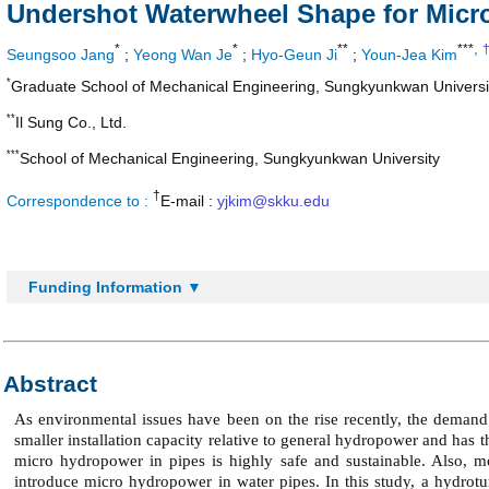
Undershot Waterwheel Shape for Micr
,
*
*
**
***
Seungsoo Jang
;
Yeong Wan Je
;
Hyo-Geun Ji
;
Youn-Jea Kim
*
Graduate School of Mechanical Engineering, Sungkyunkwan Universi
**
Il Sung Co., Ltd.
***
School of Mechanical Engineering, Sungkyunkwan University
†
Correspondence to :
E-mail :
yjkim@skku.edu
Funding Information ▼
Abstract
As environmental issues have been on the rise recently, the deman
smaller installation capacity relative to general hydropower and has th
micro hydropower in pipes is highly safe and sustainable. Also, mo
introduce micro hydropower in water pipes. In this study, a hydrot