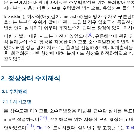
본 연구에서는 배관 내 마이크로 소수력발전을 위해 물레방아 수차(w
시대부터 사용되어온 개수로 수력발전 방식으로, 유입되는 물의 높이에
breastshot), 하사식(아랫걸이, undershot) 물레방아 수차로 구분된
출되는 부분의 수위가 같아 배관에 도입할 경우 입출구가 동일선상
변형 없이 설치하기 쉬우며 유지보수가 쉽다는 장점이 있다. 하
(9)
터빈 개발에 대한 시도는 이전에 있었으나
, 유동해석에 관한 
식 물레방아 수차 형상을 적용한 마이크로 소수력발전용 터빈의 
였다. 터빈 성능 평가 지표로는 출력을 선정하였으며, 최대출력을
후, 최적화된 터빈 형상에 대해 블레이드 형상을 최적화하였으며,
찰하였다.
2. 정상상태 수치해석
2.1 수치해석
2.1.1 해석모델
본 상수도관 마이크로 소수력발전용 터빈은 급수관 설치를 목표로
(10)
mm로 설정하였다
. 수치해석을 위해 사용한 모델 형상은 고
(11)
안하였으며
,
Fig. 1
에 도시하였다. 설계변수 및 고정변수는
Tab