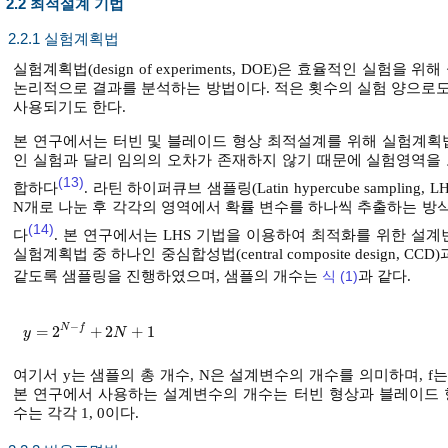
2.2 최적설계 기법
2.2.1 실험계획법
실험계획법(design of experiments, DOE)은 효율적인 
논리적으로 결과를 분석하는 방법이다. 적은 횟수의 실험 양으로도
사용되기도 한다.
본 연구에서는 터빈 및 블레이드 형상 최적설계를 위해 실험계획
인 실험과 달리 임의의 오차가 존재하지 않기 때문에 실험영역을 
(13)
합하다
. 라틴 하이퍼큐브 샘플링(Latin hypercube sampl
N개로 나눈 후 각각의 영역에서 확률 변수를 하나씩 추출하는 방
(14)
다
. 본 연구에서는 LHS 기법을 이용하여 최적화를 위한 설
실험계획법 중 하나인 중심합성법(central composite design
같도록 샘플링을 진행하였으며, 샘플의 개수는
식 (1)
과 같다.
−
N
f
=
2
+
2
+
1
y
=
2
N
-
f
+
2
N
+
1
y
N
여기서 y는 샘플의 총 개수, N은 설계변수의 개수를 의미하며, 
본 연구에서 사용하는 설계변수의 개수는 터빈 형상과 블레이드 형
수는 각각 1, 0이다.