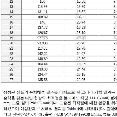
12
100
15.56
7.
13
115.56
28.89
5.
14
131.11
18.52
7.
15
108.89
14.82
4.
16
140
20.74
8.
17
137.78
13.33
5.
18
126.67
25.19
1.
19
97.778
19.26
8.
20
93.333
23.70
2.
21
113.33
17.78
5.
22
142.22
14.07
4.
23
148.89
12.59
2.
24
104.44
10.37
1.
25
133.33
24.44
3.
26
124.44
28.15
6.
27
135.56
22.96
7.
생성된 샘플의 수치해석 결과를 바탕으로 한 크리깅 기법 결과는
출력을 갖는 터빈 형상의 최적점은 블레이드 직경 111.16 mm, 블레이드 
mm, 노즐 길이 298.62 mm이다. 도출된 최적점에 대한 검증
하였으며 예상값과 수치해석 결과를
Table 4
에 나타내었다. 출력에
다고 판단하였다. 이 때, 출력 44.18 W, 유량 199.38 L/min, 효율 8