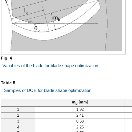
Fig. 4
Variables of the blade for blade shape optimization
Table 5
Samples of DOE for blade shape optimization
m
[mm]
b
1
1.92
2
2.41
3
0.58
4
2.25