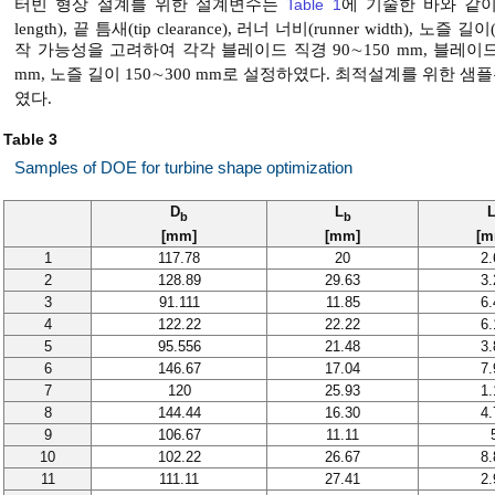
터빈 형상 설계를 위한 설계변수는
Table 1
에 기술한 바와 같이 블레
length), 끝 틈새(tip clearance), 러너 너비(runner width),
작 가능성을 고려하여 각각 블레이드 직경 90∼150 mm, 블레이드 길이
mm, 노즐 길이 150∼300 mm로 설정하였다. 최적설계를 위한 
였다.
Table 3
Samples of DOE for turbine shape optimization
D
L
b
b
[mm]
[mm]
[m
1
117.78
20
2.
2
128.89
29.63
3.
3
91.111
11.85
6.
4
122.22
22.22
6.
5
95.556
21.48
3.
6
146.67
17.04
7.
7
120
25.93
1.
8
144.44
16.30
4.
9
106.67
11.11
10
102.22
26.67
8.
11
111.11
27.41
2.