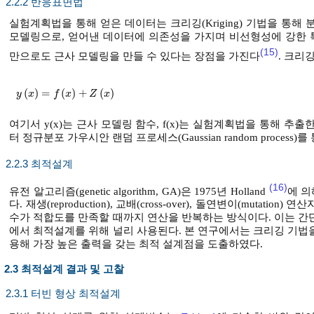
2.2.2 반응표면법
실험계획법을 통해 얻은 데이터는 크리깅(Kriging) 기법을 통
모델링으로, 얻어낸 데이터에 의존성을 가지며 비선형성에 강한 특
(15)
만으로도 근사 모델링을 만들 수 있다는 장점을 가진다
. 크리
(
)
=
(
)
+
(
)
y
x
=
f
x
+
Z
x
y
x
f
x
Z
x
여기서 y(x)는 근사 모델링 함수, f(x)는 실험계획법을 통해 추출
터 정규분포 가우시안 랜덤 프로세스(Gaussian random process
2.2.3 최적설계
(16)
유전 알고리즘(genetic algorithm, GA)은 1975년 Holland
에 의
다. 재생(reproduction), 교배(cross-over), 돌연변이(mut
수가 적합도를 만족할 때까지 연산을 반복하는 방식이다. 이는 간
에서 최적설계를 위해 널리 사용된다. 본 연구에서는 크리깅 기법
용해 가장 높은 출력을 갖는 최적 설계점을 도출하였다.
2.3 최적설계 결과 및 고찰
2.3.1 터빈 형상 최적설계