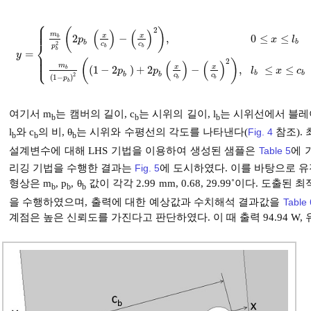
⎧
⎪
⎪
2
⎪
(
)
(
)
(
)
m
x
x
2
−
,
0
≤
≤
b
p
x
l
b
⎨
b
2
c
c
p
b
b
b
=
⎪
y
=
m
b
p
b
2
2
p
b
x
c
b
-
x
c
b
2
,
0
≤
x
≤
l
b
m
b
1
-
p
b
2
1
-
2
p
b
+
2
p
b
x
c
b
-
x
c
b
2
,
y
⎪
⎩
⎪
2
(
)
(
)
(
)
m
x
x
(
1
−
2
)
+
2
−
,
≤
≤
b
p
p
l
x
c
b
b
b
b
2
c
c
(
1
−
)
b
b
p
b
여기서 m
는 캠버의 길이, c
는 시위의 길이, l
는 시위선에서 블레
b
b
b
l
와 c
의 비, θ
는 시위와 수평선의 각도를 나타낸다(
Fig. 4
참조).
b
b
b
설계변수에 대해 LHS 기법을 이용하여 생성된 샘플은
Table 5
에 
리깅 기법을 수행한 결과는
Fig. 5
에 도시하였다. 이를 바탕으로 
형상은 m
, p
, θ
값이 각각 2.99 mm, 0.68, 29.99˚이다.
b
b
b
을 수행하였으며, 출력에 대한 예상값과 수치해석 결과값을
Table 
계점은 높은 신뢰도를 가진다고 판단하였다. 이 때 출력 94.94 W, 유량 1