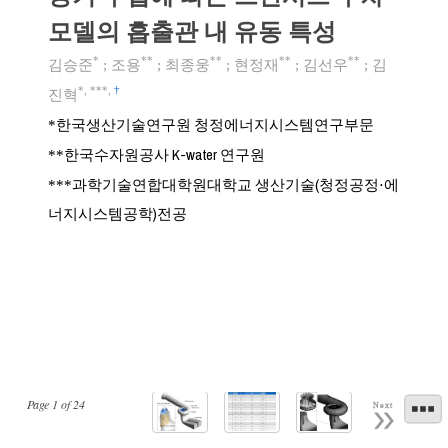
모델의 흡출관 내 유동 특성
*
**
**
**
**
김승준
;
조용
;
최종웅
;
현정재
;
김선우
;
김
*
,
***
,
†
진혁
한국생산기술연구원 청정에너지시스템연구부문
*
한국수자원공사 K-water 연구원
**
과학기술연합대학원대학교 생산기술(청정공정⋅에
***
너지시스템공학)전공
Page
1
of
24
Next