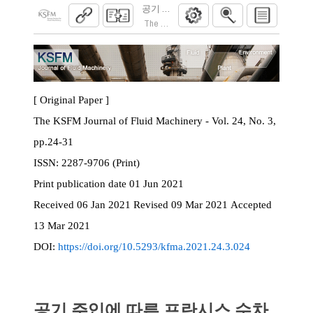
공기 주입에 따른 프란시스 수차 모델의 흡
The KSFM Journal of Fluid Machinery. 2021; 24
[ Original Paper ]
The KSFM Journal of Fluid Machinery - Vol. 24, No. 3,
pp.24-31
ISSN:
2287-9706 (Print)
Print
publication date
01 Jun 2021
Received
06 Jan 2021
Revised
09 Mar 2021
Accepted
13 Mar 2021
DOI:
https://doi.org/10.5293/kfma.2021.24.3.024
공기 주입에 따른 프란시스 수차